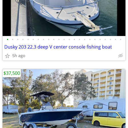
•
•
•
•
•
•
•
•
•
•
•
•
•
•
•
•
•
•
•
•
•
•
•
Dusky 203 22.3 deep V center console fishing boat
5h ago
$37,500