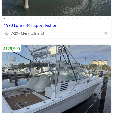
•
•
•
•
•
•
•
•
•
•
•
•
•
•
•
•
•
•
•
•
•
•
•
•
1990 Luhrs 342 Sport Fisher
7/29
Merritt Island
$129,900