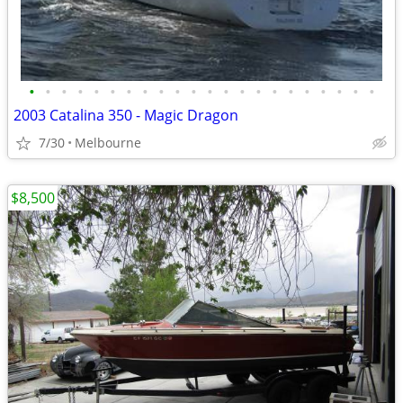
•
•
•
•
•
•
•
•
•
•
•
•
•
•
•
•
•
•
•
•
•
•
2003 Catalina 350 - Magic Dragon
7/30
Melbourne
$8,500