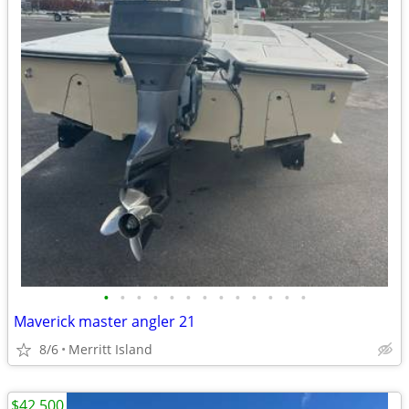
•
•
•
•
•
•
•
•
•
•
•
•
•
Maverick master angler 21
8/6
Merritt Island
$42,500