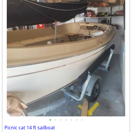
•
•
•
•
•
•
•
Picnic cat 14 ft sailboat