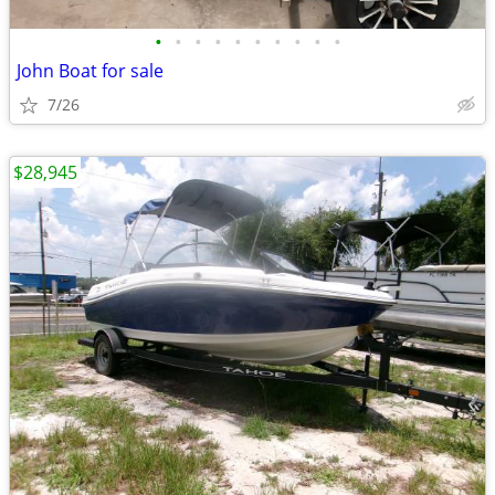
•
•
•
•
•
•
•
•
•
•
John Boat for sale
7/26
$28,945