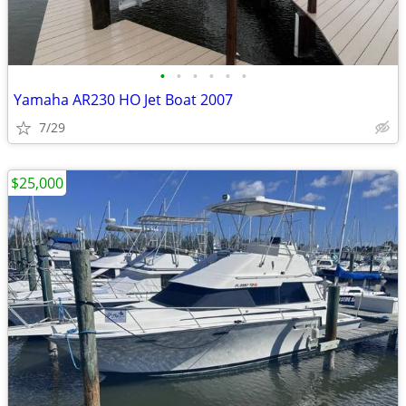
•
•
•
•
•
•
Yamaha AR230 HO Jet Boat 2007
7/29
$25,000