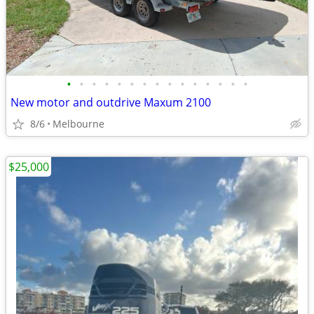
•
•
•
•
•
•
•
•
•
•
•
•
•
•
•
New motor and outdrive Maxum 2100
8/6
Melbourne
$25,000