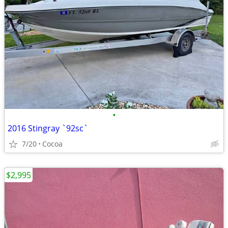
•
2016 Stingray `92sc`
7/20
Cocoa
$2,995