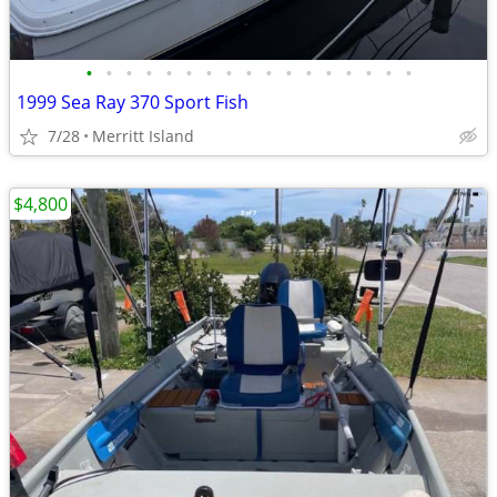
•
•
•
•
•
•
•
•
•
•
•
•
•
•
•
•
•
1999 Sea Ray 370 Sport Fish
7/28
Merritt Island
$4,800