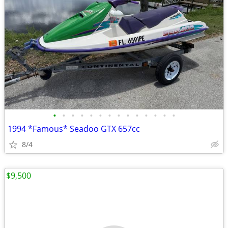
•
•
•
•
•
•
•
•
•
•
•
•
•
•
1994 *Famous* Seadoo GTX 657cc
8/4
$9,500