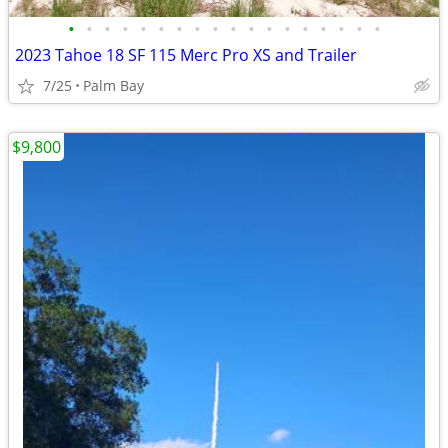
•
•
•
•
•
•
•
•
•
•
•
•
•
•
•
•
•
•
2023 Tahoe 18 SF 115 Merc Pro XS and Trailer
7/25
Palm Bay
$9,800