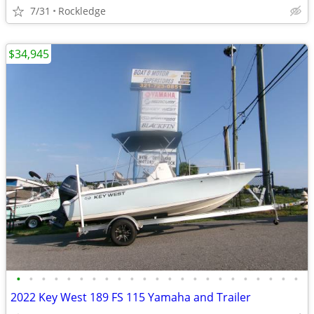
7/31
Rockledge
$34,945
•
•
•
•
•
•
•
•
•
•
•
•
•
•
•
•
•
•
•
•
•
•
•
2022 Key West 189 FS 115 Yamaha and Trailer