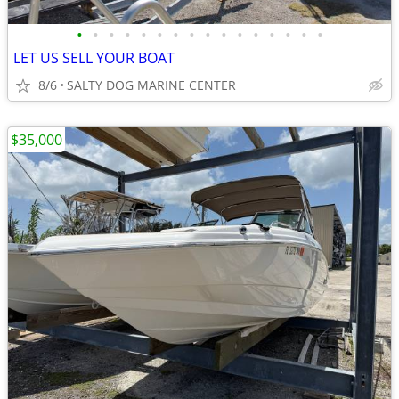
•
•
•
•
•
•
•
•
•
•
•
•
•
•
•
•
LET US SELL YOUR BOAT
8/6
SALTY DOG MARINE CENTER
$35,000