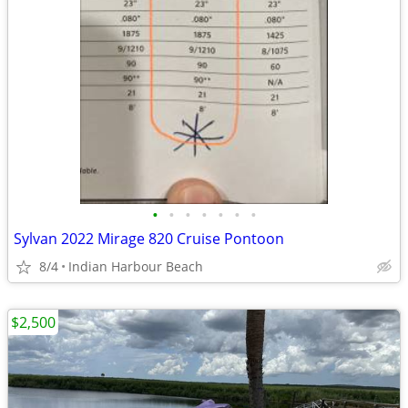
•
•
•
•
•
•
•
Sylvan 2022 Mirage 820 Cruise Pontoon
8/4
Indian Harbour Beach
$2,500