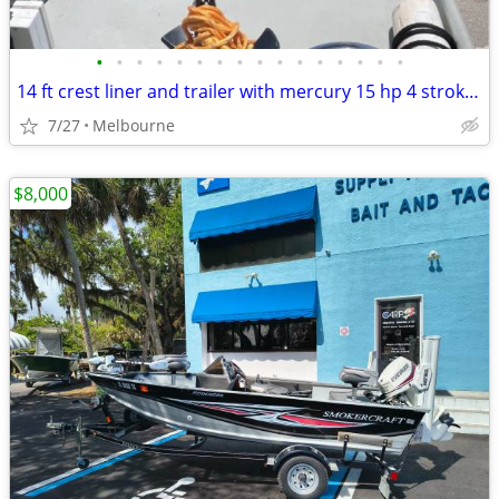
•
•
•
•
•
•
•
•
•
•
•
•
•
•
•
•
14 ft crest liner and trailer with mercury 15 hp 4 stroke fuel injecti
7/27
Melbourne
$8,000