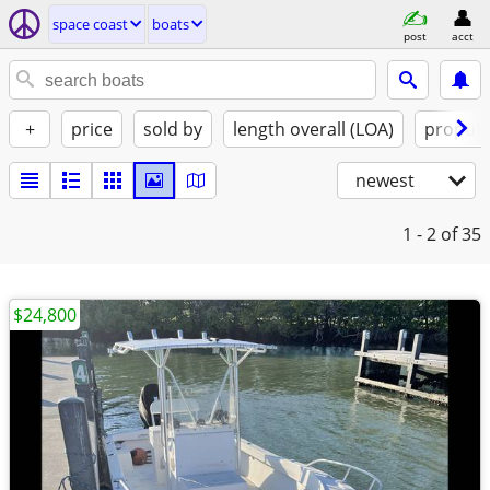
space coast
boats
post
acct
+
price
sold by
length overall (LOA)
propuls
newest
1 - 2
of 35
$24,800