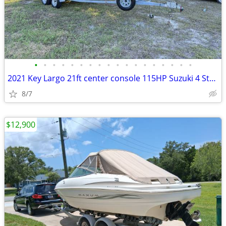
•
•
•
•
•
•
•
•
•
•
•
•
•
•
•
•
•
•
2021 Key Largo 21ft center console 115HP Suzuki 4 Stroke only 77 hours
8/7
$12,900