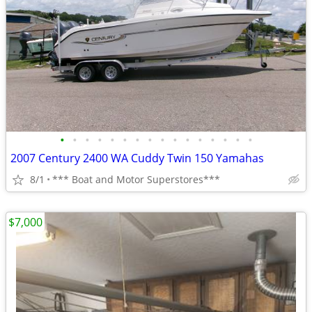
•
•
•
•
•
•
•
•
•
•
•
•
•
•
•
•
2007 Century 2400 WA Cuddy Twin 150 Yamahas
8/1
*** Boat and Motor Superstores***
$7,000