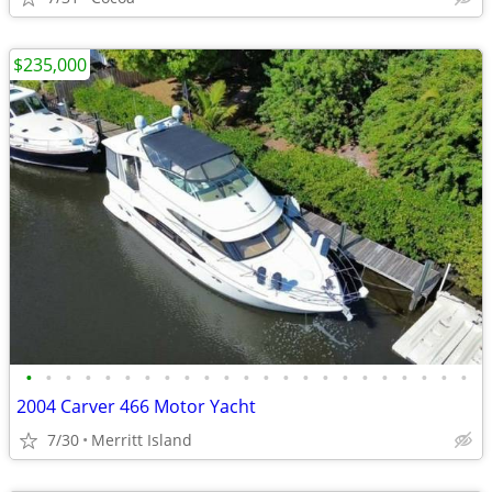
$235,000
•
•
•
•
•
•
•
•
•
•
•
•
•
•
•
•
•
•
•
•
•
•
•
2004 Carver 466 Motor Yacht
7/30
Merritt Island