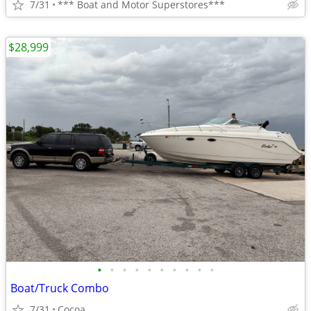
7/31
*** Boat and Motor Superstores***
$28,999
•
•
•
•
•
•
•
•
•
•
Boat/Truck Combo
7/31
Cocoa