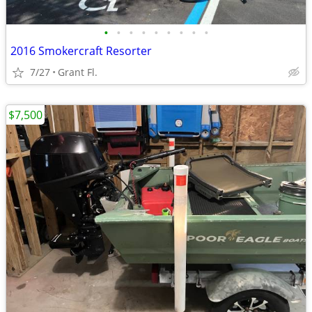
•
•
•
•
•
•
•
•
•
2016 Smokercraft Resorter
7/27
Grant Fl.
$7,500