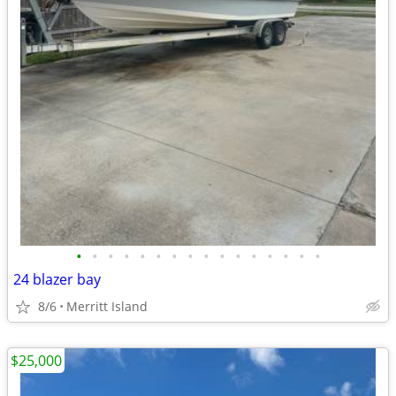
•
•
•
•
•
•
•
•
•
•
•
•
•
•
•
•
24 blazer bay
8/6
Merritt Island
$25,000