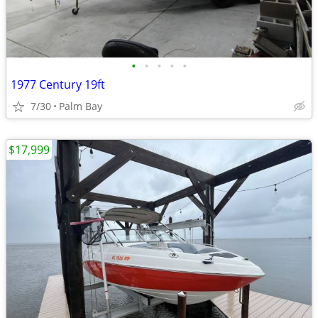
•
•
•
•
•
1977 Century 19ft
7/30
Palm Bay
$17,999