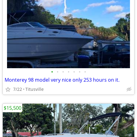
•
•
•
•
•
•
•
Monterey 98 model very nice only 253 hours on it.
7/22
Titusville
$15,500