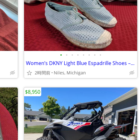
•
•
•
•
•
•
•
•
Women’s DKNY Light Blue Espadrille Shoes – Size 9M
2時間前
Niles, Michigan
$8,950