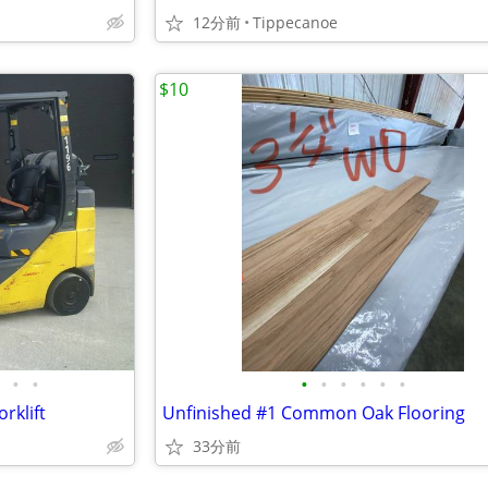
12分前
Tippecanoe
$10
•
•
•
•
•
•
•
•
rklift
Unfinished #1 Common Oak Flooring
33分前