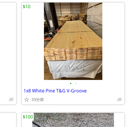
$10
•
•
1x8 White Pine T&G V-Groove
33分前
$100