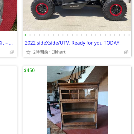
•
•
•
•
•
•
•
•
•
•
•
•
•
•
•
•
•
•
•
•
•
•
•
NEW Oil Dri Universal Automotive Spill Kit – Model L90698
2022 sideXside/UTV. Ready for you TODAY!
2時間前
Elkhart
$450