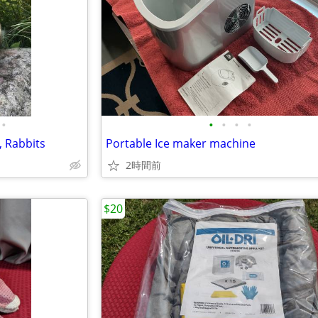
•
•
•
•
•
 Rabbits
Portable Ice maker machine
2時間前
$20