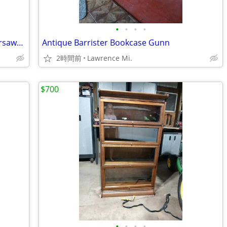
•
•
•
•
Antique Oak Barrister Bookcase Quartersawn Gunn Secretary Section
Antique Barrister Bookcase Gunn
2時間前
Lawrence Mi.
$700
•
•
•
•