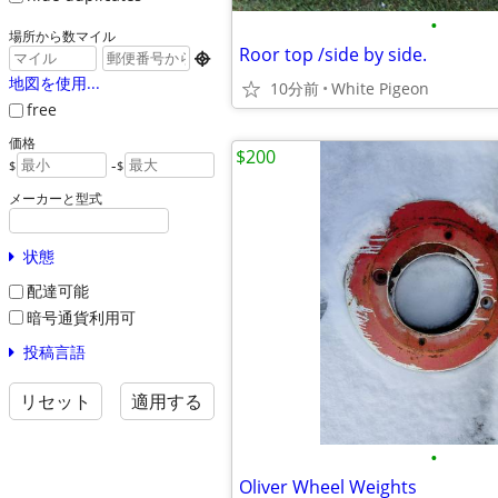
•
場所から数マイル
Roor top /side by side.

地図を使用...
10分前
White Pigeon
free
価格
$200
-
$
$
メーカーと型式
状態
配達可能
暗号通貨利用可
投稿言語
リセット
適用する
•
Oliver Wheel Weights