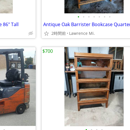
•
•
•
•
•
•
•
 86" Tall
2時間前
Lawrence Mi.
$700
•
•
•
•
•