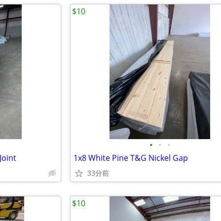
$10
•
•
•
Joint
1x8 White Pine T&G Nickel Gap
33分前
$10