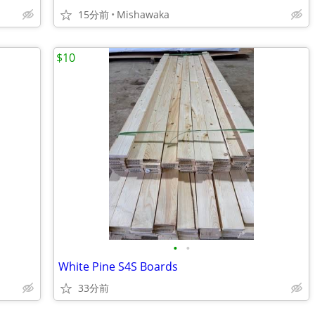
15分前
Mishawaka
$10
•
•
White Pine S4S Boards
33分前