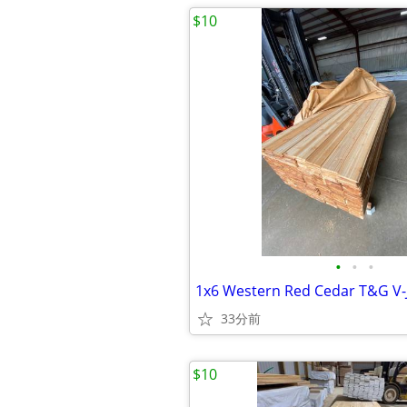
$10
•
•
•
1x6 Western Red Cedar T&G V-
33分前
$10