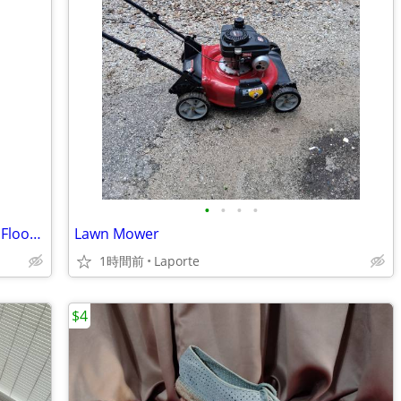
•
•
•
•
Unfinished #2 Common Oak Hardwood Flooring
Lawn Mower
1時間前
Laporte
$4