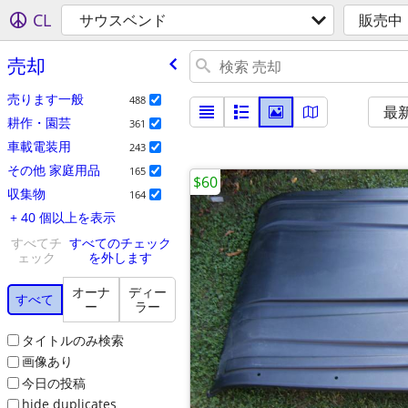
CL
サウスベンド
販売中
売却
売ります一般
488
最
耕作・園芸
361
車載電装用
243
その他 家庭用品
165
$60
収集物
164
+ 40 個以上を表示
すべてチ
すべてのチェック
ェック
を外します
オーナ
ディー
すべて
ー
ラー
タイトルのみ検索
画像あり
今日の投稿
hide duplicates