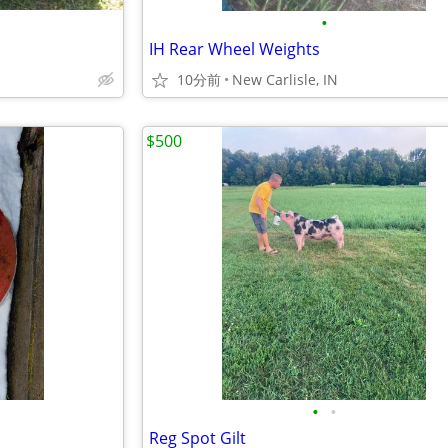
•
IH Rear Wheel Weights
10分前
New Carlisle, IN
$500
•
•
Reg Spot Gilt