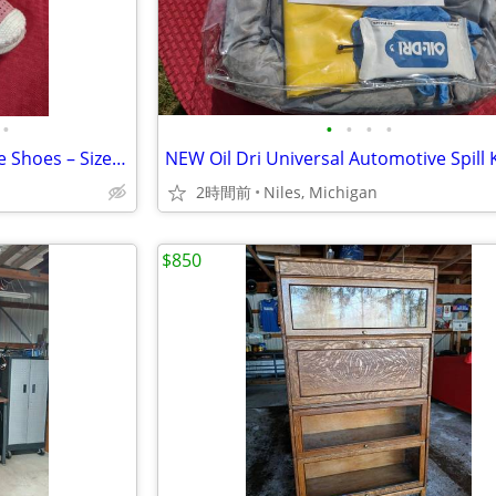
•
•
•
•
•
Women’s DKNY Coral Espadrille Shoes – Size 9M
2時間前
Niles, Michigan
$850