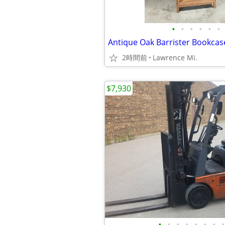
•
•
•
•
•
•
Antique Oak Barrister Bookcase
2時間前
Lawrence Mi.
$7,930
•
•
•
•
•
•
•
•