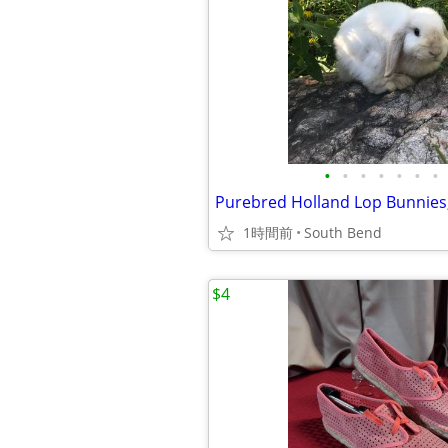
•
•
•
•
•
•
•
Purebred Holland Lop Bunnies,
1時間前
South Bend
$4