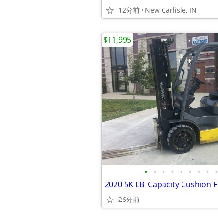
12分前
New Carlisle, IN
$11,995
•
•
•
•
•
•
•
•
•
2020 5K LB. Capacity Cushion Fo
26分前