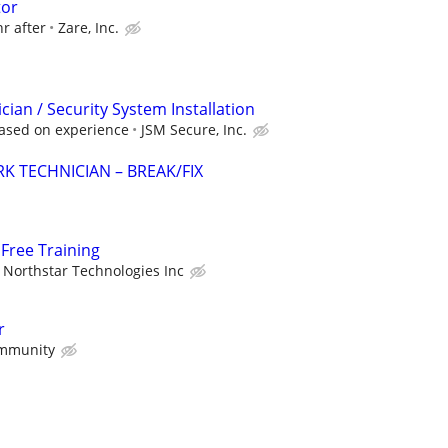
tor
hr after
Zare, Inc.
ician / Security System Installation
ased on experience
JSM Secure, Inc.
K TECHNICIAN – BREAK/FIX
Free Training
Northstar Technologies Inc
r
mmunity