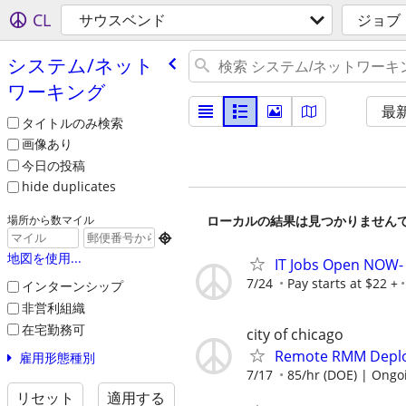
CL
サウスベンド
ジョブ
システム/​ネット
ワーキング
最
タイトルのみ検索
画像あり
今日の投稿
hide duplicates
ローカルの結果は見つかりません
場所から数マイル

地図を使用...
IT Jobs Open NOW- 
7/24
Pay starts at $22 +
インターンシップ
非営利組織
在宅勤務可
city of chicago
Remote RMM Deploy
雇用形態種別
7/17
85/hr (DOE) | Ongo
リセット
適用する