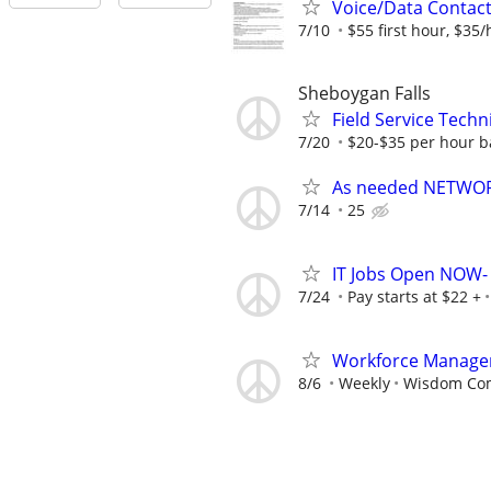
Voice/Data Contac
7/10
$55 first hour, $35/
Sheboygan Falls
Field Service Techn
7/20
$20-$35 per hour b
As needed NETWOR
7/14
25
IT Jobs Open NOW- 
7/24
Pay starts at $22 +
Workforce Manage
8/6
Weekly
Wisdom Co