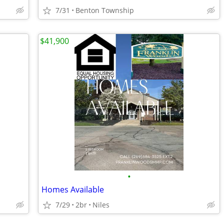
7/31
Benton Township
$41,900
•
Homes Available
7/29
2br
Niles