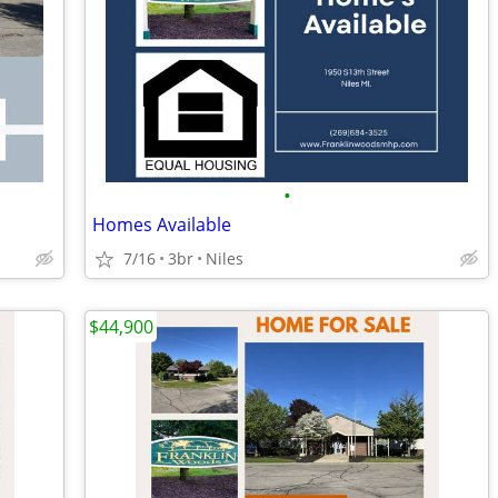
•
Homes Available
7/16
3br
Niles
$44,900