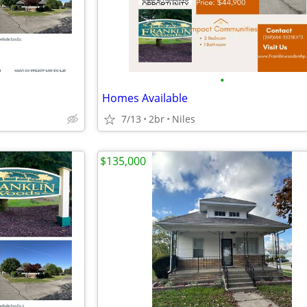
•
Homes Available
7/13
2br
Niles
$135,000