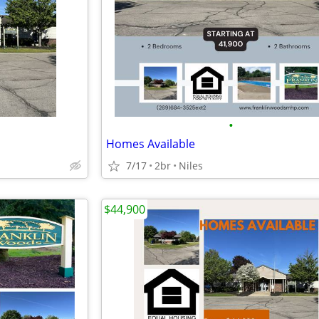
•
Homes Available
7/17
2br
Niles
$44,900