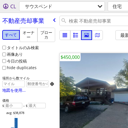
CL
サウスベンド
住宅
不動産売却事業
オーナ
ブロー
すべて
最
ー
カ
タイトルのみ検索
画像あり
$450,000
今日の投稿
hide duplicates
場所から数マイル

地図を使用...
価格
$
– $
avg: $38,878