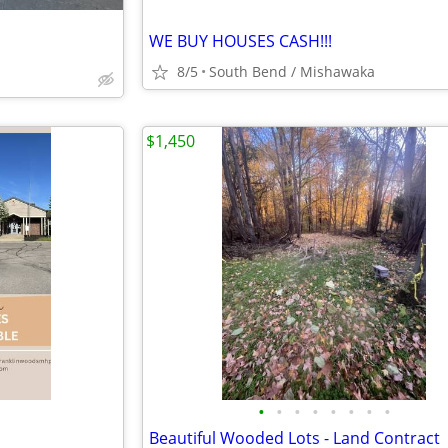
WE BUY HOUSES CASH!!!
8/5
South Bend / Mishawaka
$1,450
•
•
•
•
•
•
•
•
Beautiful Wooded Lots - Land Contract