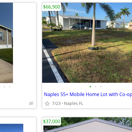
$66,900
•
•
•
•
•
7/23
Naples FL
$37,000