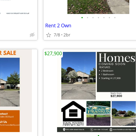
•
•
•
•
•
•
•
Rent 2 Own
7/8
2br
$27,900
•