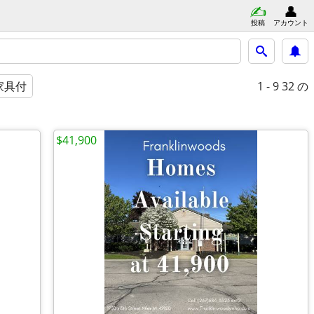
投稿
アカウント
1 - 9
32 の
家具付
$41,900