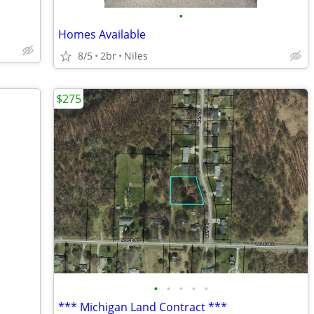
•
Homes Available
8/5
2br
Niles
$275
•
•
•
•
•
*** Michigan Land Contract ***