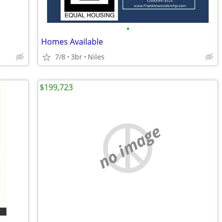
•
Homes Available
7/8
3br
Niles
$199,723
no image