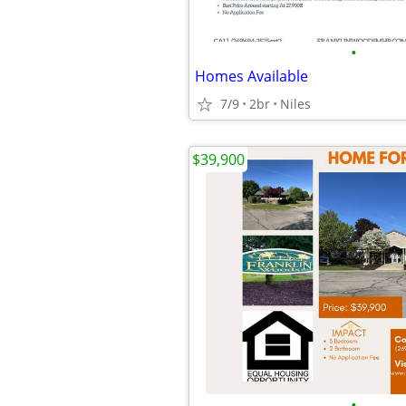
•
Homes Available
7/9
2br
Niles
$39,900
•