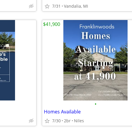
7/31
Vandalia, MI
$41,900
•
Homes Available
7/30
2br
Niles