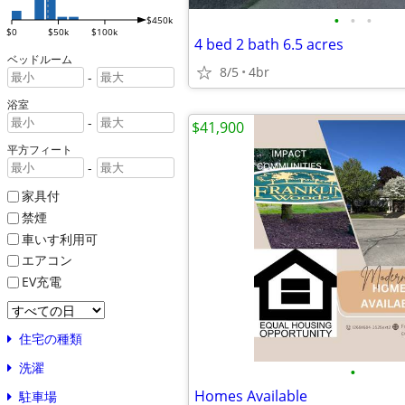
•
•
•
$450k
$0
$50k
$100k
4 bed 2 bath 6.5 acres
ベッドルーム
8/5
4br
-
浴室
-
$41,900
平方フィート
-
家具付
禁煙
車いす利用可
エアコン
EV充電
住宅の種類
洗濯
•
Homes Available
駐車場