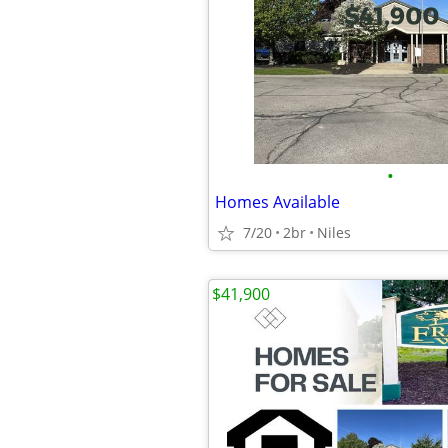
•
Homes Available
7/20
2br
Niles
$41,900