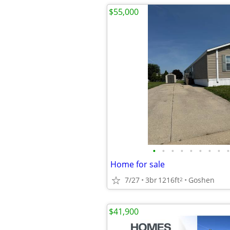
$55,000
•
•
•
•
•
•
•
•
•
Home for sale
7/27
3br
1216ft
Goshen
2
$41,900