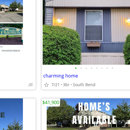
•
•
•
•
•
•
•
•
charming home
7/21
3br
South Bend
$41,900