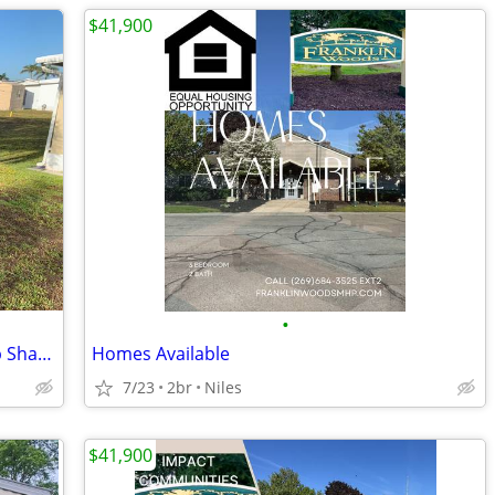
$41,900
•
Naples 55+ Mobile Home Lot with Co-op Share – 20 Min to Beaches
Homes Available
7/23
2br
Niles
$41,900