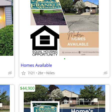
•
Homes Available
7/21
2br
Niles
$44,900