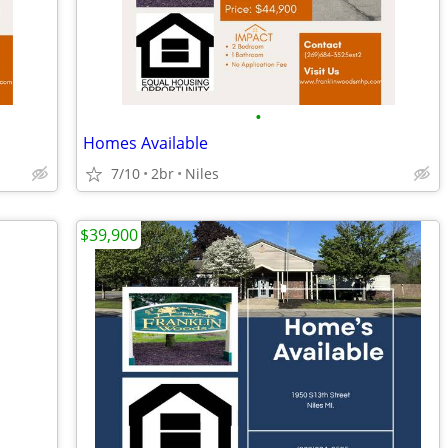
•
Homes Available
7/10
2br
Niles
$39,900