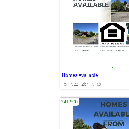
•
Homes Available
7/22
2br
Niles
$41,900