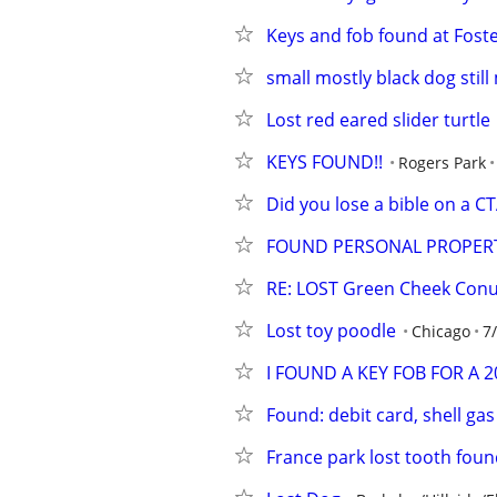
Keys and fob found at Fost
small mostly black dog still
Lost red eared slider turtle
KEYS FOUND!!
Rogers Park
Did you lose a bible on a C
FOUND PERSONAL PROPERTY
RE: LOST Green Cheek Con
Lost toy poodle
Chicago
7
I FOUND A KEY FOB FOR A 
Found: debit card, shell ga
France park lost tooth fou