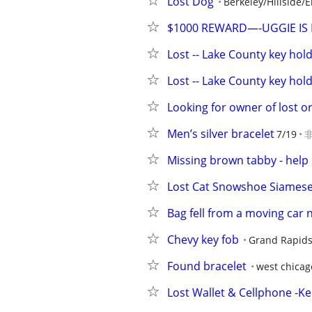
Lost Dog
Berkeley/Hillside/
$1000 REWARD—-UGGIE IS 
Lost -- Lake County key hol
Lost -- Lake County key hol
Looking for owner of lost o
Men’s silver bracelet
7/19
Missing brown tabby - help 
Lost Cat Snowshoe Siamese 
Bag fell from a moving car 
Chevy key fob
Grand Rapid
Found bracelet
west chicag
Lost Wallet & Cellphone -