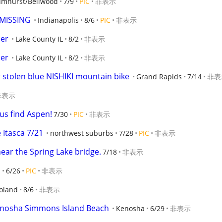
Elmhurst/Bellwood
7/9
PIC
非表示
MISSING
Indianapolis
8/6
PIC
非表示
der
Lake County IL
8/2
非表示
der
Lake County IL
8/2
非表示
r stolen blue NISHIKI mountain bike
Grand Rapids
7/14
非表
非表示
us find Aspen!
7/30
PIC
非表示
Itasca 7/21
northwest suburbs
7/28
PIC
非表示
near the Spring Lake bridge.
7/18
非表示
s
6/26
PIC
非表示
oland
8/6
非表示
Kenosha Simmons Island Beach
Kenosha
6/29
非表示