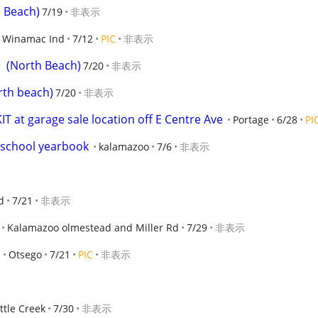
a Beach)
7/19
非表示
Winamac Ind
7/12
PIC
非表示
  (North Beach)
7/20
非表示
rth beach)
7/20
非表示
 at garage sale location off E Centre Ave
Portage
6/28
PI
 school yearbook
kalamazoo
7/6
非表示
d
7/21
非表示
Kalamazoo olmestead and Miller Rd
7/29
非表示
Otsego
7/21
PIC
非表示
ttle Creek
7/30
非表示