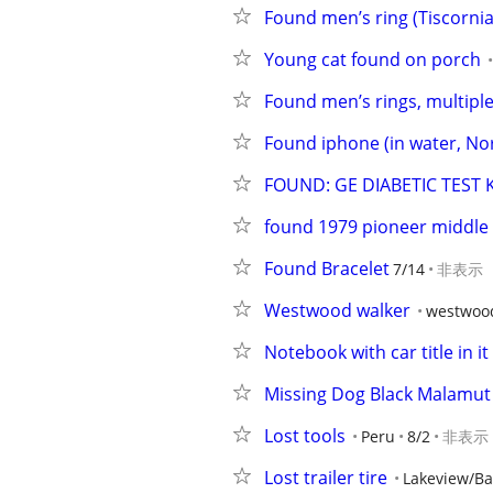
Found men’s ring (Tiscorni
Young cat found on porch
Found men’s rings, multiple
Found iphone (in water, No
FOUND: GE DIABETIC TEST KIT
found 1979 pioneer middle
Found Bracelet
7/14
非表示
Westwood walker
westwoo
Notebook with car title in it
Missing Dog Black Malamut
Lost tools
Peru
8/2
非表示
Lost trailer tire
Lakeview/Ba