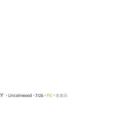
Y 
Lincolnwood
7/26
PIC
非表示