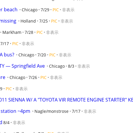
er beach
Chicago
7/29
PIC
非表示
 missing
Holland
7/25
PIC
非表示
Markham
7/28
PIC
非表示
7/17
PIC
非表示
TA bus?
Chicago
7/20
PIC
非表示
 — Springfield Ave
Chicago
8/3
非表示
ure
Chicago
7/26
PIC
非表示
/9
PIC
非表示
2011 SIENNA W/ A "TOYOTA VIR REMOTE ENGINE STARTER" KE
s station ~4pm
Nagle/monstrose
7/17
非表示
nd
8/4
非表示