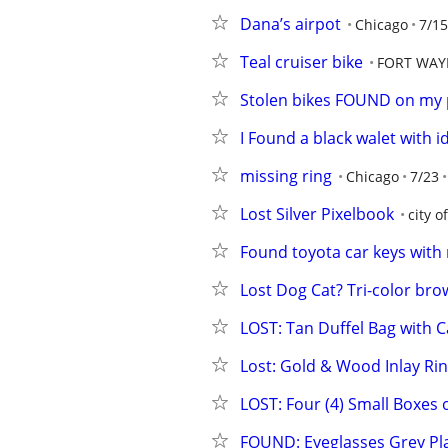
Dana’s airpot
Chicago
7/15
Teal cruiser bike
FORT WAY
Stolen bikes FOUND on my 
I Found a black walet with i
missing ring
Chicago
7/23
Lost Silver Pixelbook
city o
Found toyota car keys with 
Lost Dog Cat? Tri-color br
LOST: Tan Duffel Bag with 
Lost: Gold & Wood Inlay Ri
LOST: Four (4) Small Boxes 
FOUND: Eyeglasses Grey Pla