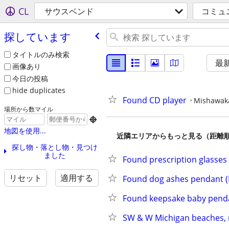
CL
サウスベンド
コミュ
探しています
タイトルのみ検索
最
画像あり
今日の投稿
hide duplicates
Found CD player
Mishawak
場所から数マイル

地図を使用...
近隣エリアからもっと見る（距離
探し物・落とし物・見つけ
ました
Found prescription glasses 
リセット
適用する
Found dog ashes pendant (I
Found keepsake baby pendan
SW & W Michigan beaches, m