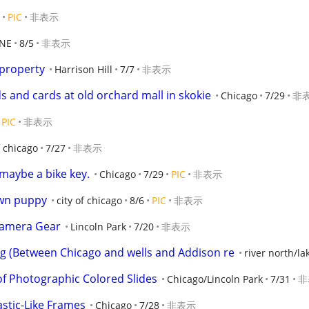
PIC
非表示
NE
8/5
非表示
property
Harrison Hill
7/7
非表示
ds and cards at old orchard mall in skokie
Chicago
7/29
非
PIC
非表示
f chicago
7/27
非表示
maybe a bike key.
Chicago
7/29
PIC
非表示
own puppy
city of chicago
8/6
PIC
非表示
Camera Gear
Lincoln Park
7/20
非表示
ng (Between Chicago and wells and Addison re
river north/la
of Photographic Colored Slides
Chicago/Lincoln Park
7/31
非
stic-Like Frames
Chicago
7/28
非表示