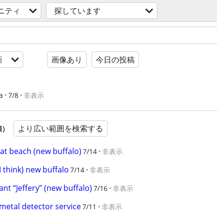
ニティ
探しています
新
画像あり
今日の投稿
a
7/8
非表示
より広い範囲を検索する
順）
at beach (new buffalo)
7/14
非表示
 think) new buffalo
7/14
非表示
t “Jeffery” (new buffalo)
7/16
非表示
etal detector service
7/11
非表示