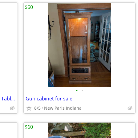
$60
•
•
Vtg 28" Round 4 Leg Wooden Table with Tablecloth
Gun cabinet for sale
8/5
New Paris Indiana
$60