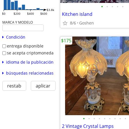
•
•
•
•
•
$3.8k
Kitchen island
$0
$200
$400
$600
MARCA Y MODELO
8/6
Goshen
Condición
$175
entrega disponible
se acepta criptomoneda
idioma de la publicación
búsquedas relacionadas
restab
aplicar
•
•
•
•
•
•
•
•
•
2 Vintage Crystal Lamps