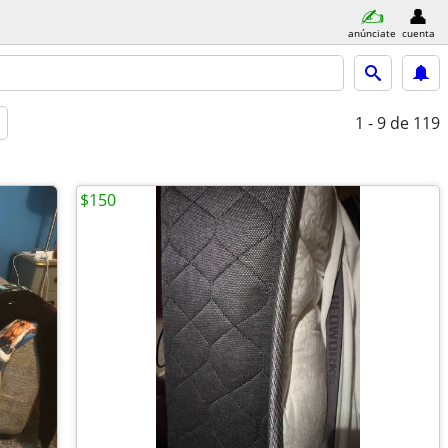
anúnciate
cuenta
1 - 9
de 119
$150