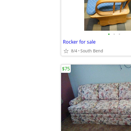
•
•
•
Rocker for sale
8/4
South Bend
$75