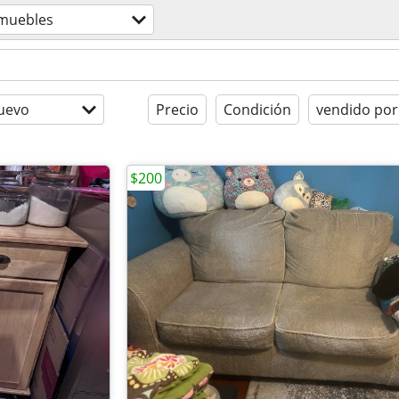
muebles
uevo
Precio
Condición
vendido por
$200