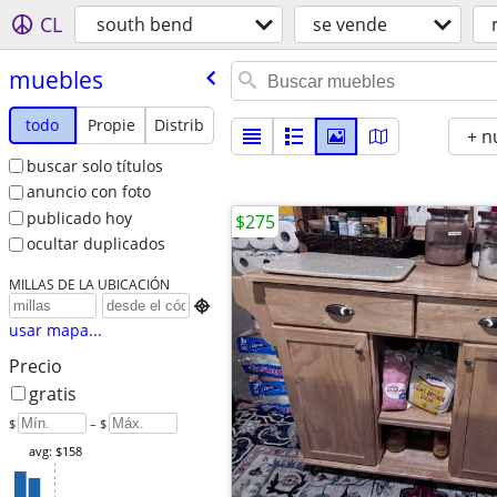
CL
south bend
se vende
muebles
todo
Propie
Distrib
+ n
buscar solo títulos
anuncio con foto
publicado hoy
$275
ocultar duplicados
MILLAS DE LA UBICACIÓN

usar mapa...
Precio
gratis
$
– $
avg: $158