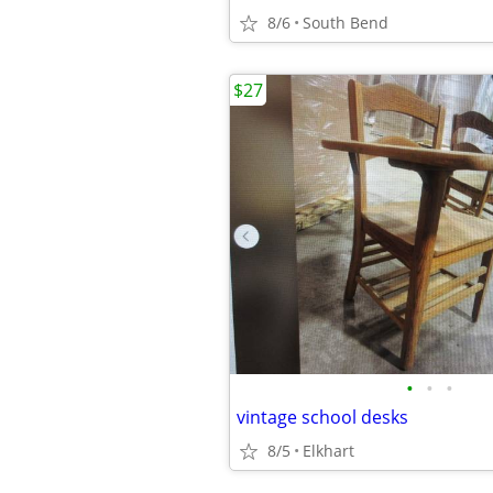
8/6
South Bend
$27
•
•
•
vintage school desks
8/5
Elkhart