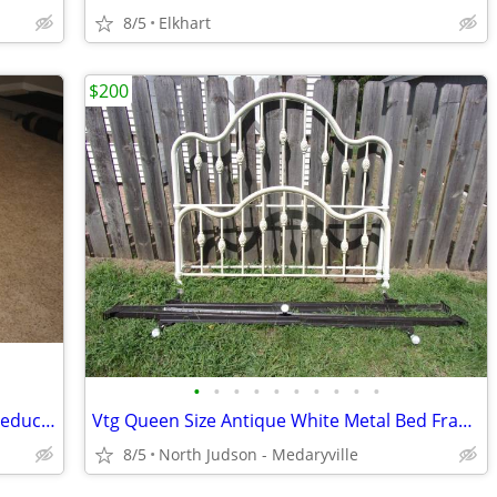
8/5
Elkhart
$200
•
•
•
•
•
•
•
•
•
•
Beautiful Glass Top Coffee Table Price Reduction
Vtg Queen Size Antique White Metal Bed Frame
8/5
North Judson - Medaryville