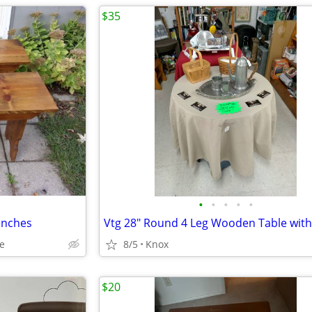
$35
•
•
•
•
•
enches
le
8/5
Knox
$20