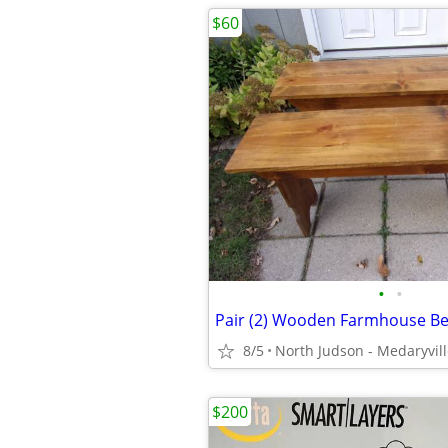
$60
•
•
Pair (2) Wooden Farmhouse B
8/5
North Judson - Medaryvil
$200