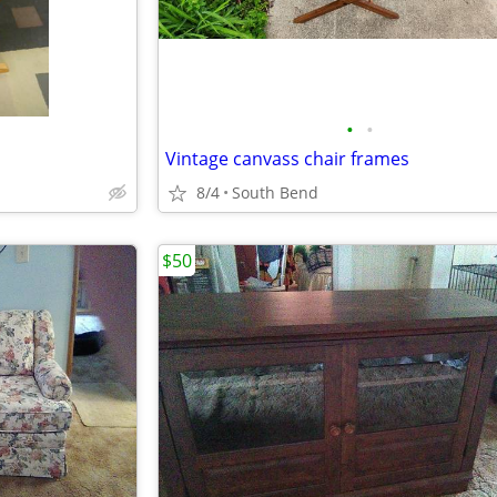
•
•
Vintage canvass chair frames
8/4
South Bend
$50