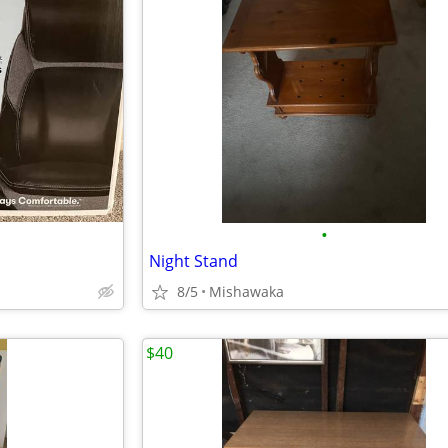
•
Night Stand
8/5
Mishawaka
$40