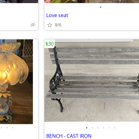
•
Love seat
8/6
$30
•
•
•
•
•
•
•
•
•
BENCH - CAST IRON