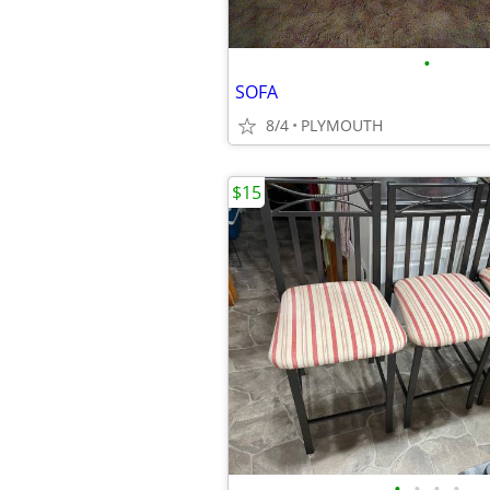
•
SOFA
8/4
PLYMOUTH
$15
•
•
•
•