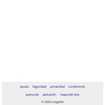
ayuda
Seguridad
privacidad
condiciones
acerca de
aplicación
mapa del sitio
© 2026 craigslist