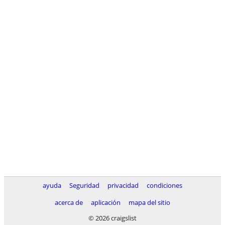
ayuda
Seguridad
privacidad
condiciones
acerca de
aplicación
mapa del sitio
© 2026 craigslist