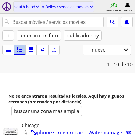
south bend
móviles / servicios móviles
anúnciate
cuenta
+
anuncio con foto
publicado hoy
+ nuevo
1 - 10
de 10
No se encontraron resultados locales. Aquí hay algunos
cercanos (ordenados por distancia)
buscar una zona más amplia
Chicago
🚀iphone screen repair | Water damage ! ☎