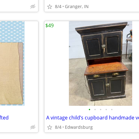
8/4
Granger, IN
$49
•
•
•
•
•
fted
8/4
Edwardsburg