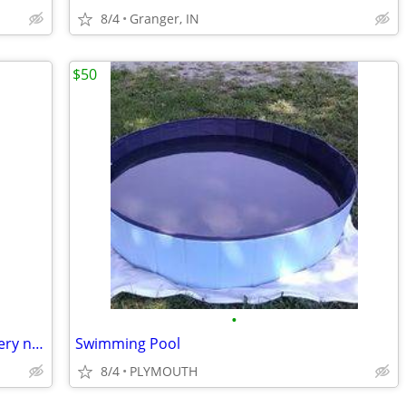
8/4
Granger, IN
$50
•
A vintage child’s cupboard handmade very nice
Swimming Pool
8/4
PLYMOUTH