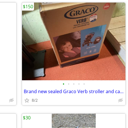
$150
•
•
•
•
•
Brand new sealed Graco Verb stroller and car seat
8/2
$30