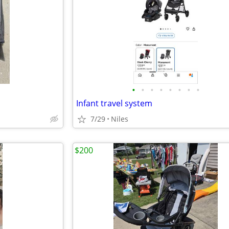
•
•
•
•
•
•
•
•
Infant travel system
7/29
Niles
$200