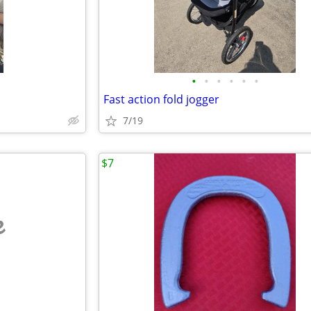
•
•
•
•
•
•
Fast action fold jogger
7/19
$7
e