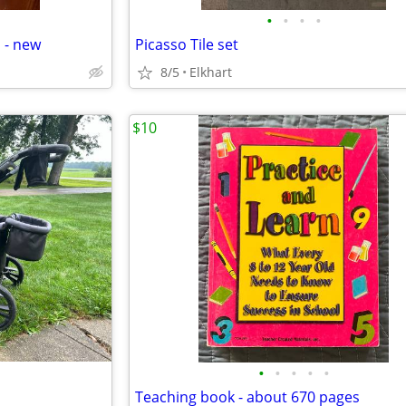
•
•
•
•
 - new
Picasso Tile set
8/5
Elkhart
$10
•
•
•
•
•
Teaching book - about 670 pages