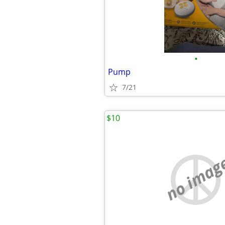
•
Pump
7/21
$10
no imag