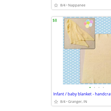
8/4
Nappanee
$8
•
•
•
•
Infant / baby blanket - handcra
8/4
Granger, IN