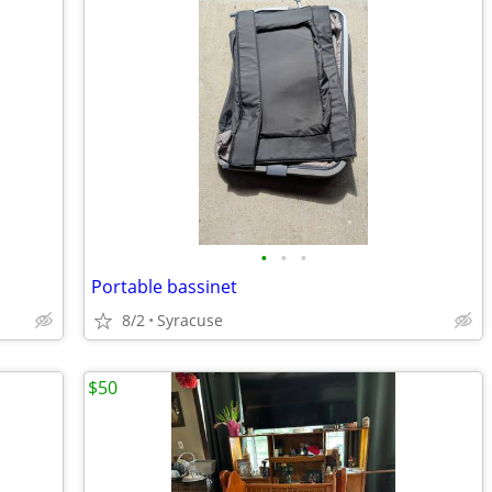
•
•
•
Portable bassinet
8/2
Syracuse
$50