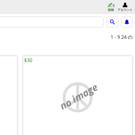
投稿
アカウント
1 - 9
24 の
$30
no image