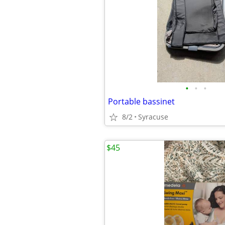
•
•
•
Portable bassinet
8/2
Syracuse
$45