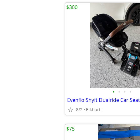
$300
•
•
•
•
8/2
Elkhart
$75