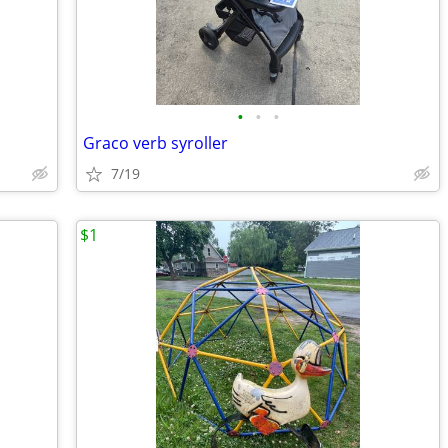
•
•
•
Graco verb syroller
7/19
$1