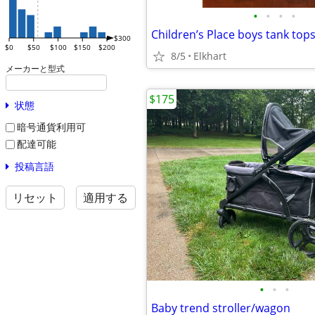
•
•
•
•
Children’s Place boys tank tops
$300
$0
$50
$100
$150
$200
8/5
Elkhart
メーカーと型式
$175
状態
暗号通貨利用可
配達可能
投稿言語
リセット
適用する
•
•
•
Baby trend stroller/wagon