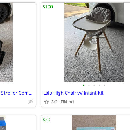
$100
•
•
•
•
•
Evenflo Shyft Dualride Car Seat Stroller Combo
Lalo High Chair w/ Infant Kit
8/2
Elkhart
$20