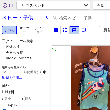
CL
サウスベンド
売却
ベビー・子供
オーナ
ディー
すべて
最
ー
ラー
タイトルのみ検索
画像あり
$8
今日の投稿
hide duplicates
場所から数マイル

地図を使用...
価格
無料
$
– $
avg: $59