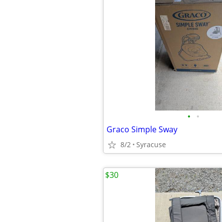
•
•
Graco Simple Sway
8/2
Syracuse
$30