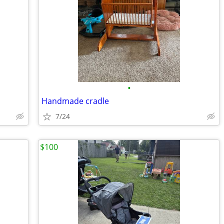
•
Handmade cradle
7/24
$100