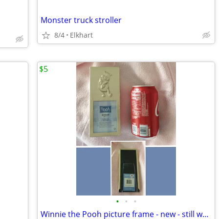
Monster truck stroller
8/4
Elkhart
$5
•
•
•
Winnie the Pooh picture frame - new - still wrapped in plastic