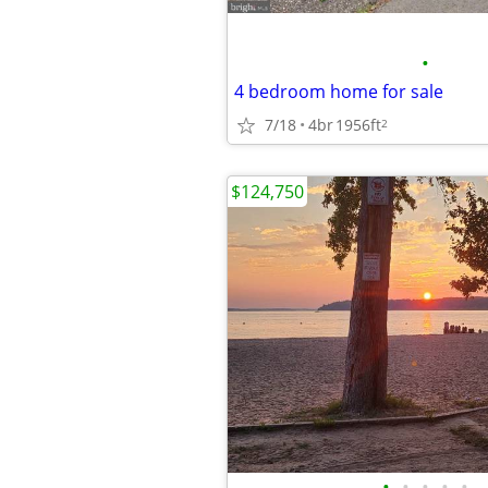
•
4 bedroom home for sale
7/18
4br
1956ft
2
$124,750
•
•
•
•
•