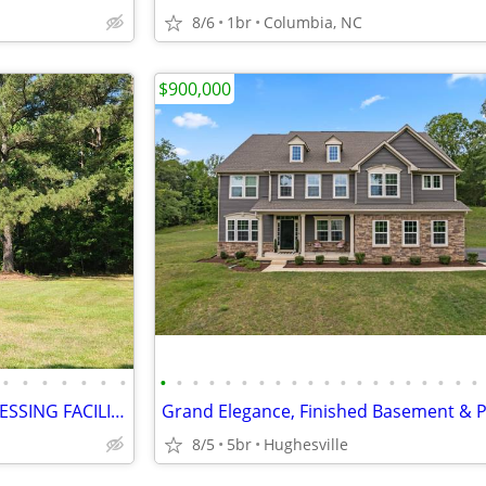
8/6
1br
Columbia, NC
$900,000
•
•
•
•
•
•
•
•
•
•
•
•
•
•
•
•
•
•
•
•
•
•
•
•
•
•
•
1.19 Acres ** BLUE CRAB PROCESSING FACILITY
8/5
5br
Hughesville