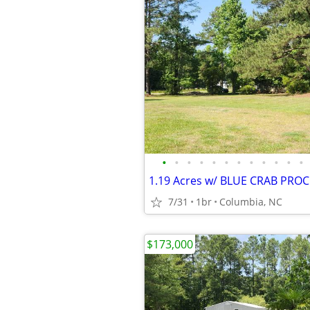
•
•
•
•
•
•
•
•
•
•
•
•
7/31
1br
Columbia, NC
$173,000