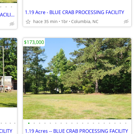
•
•
•
1.19 Acre - BLUE CRAB PROCESSING FACILITY
1.19 Acres w/ BLUE CRAB PROCESSING FACILITY
hace 35 min
1br
Columbia, NC
$173,000
•
•
•
•
•
•
•
•
•
•
•
•
•
•
•
•
•
•
•
•
•
•
•
CILITY
1.19 Acres -- BLUE CRAB PROCESSING FACILITY