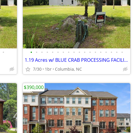
•
•
•
•
•
•
•
•
•
•
•
•
•
•
•
•
•
•
•
1.19 Acres w/ BLUE CRAB PROCESSING FACILITY
7/30
1br
Columbia, NC
$390,000