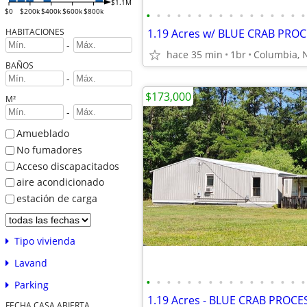
$1.1M
$0
$200k
$400k
$600k
$800k
•
•
•
•
•
•
•
•
•
•
•
•
•
•
•
•
HABITACIONES
-
hace 35 min
1br
Columbia, 
BAÑOS
-
$173,000
M²
-
Amueblado
No fumadores
Acceso discapacitados
aire acondicionado
estación de carga
Tipo vivienda
Lavand
•
•
•
•
•
•
•
•
•
•
•
•
•
•
•
•
Parking
1.19 Acres - BLUE CRAB PROCE
FECHA CASA ABIERTA