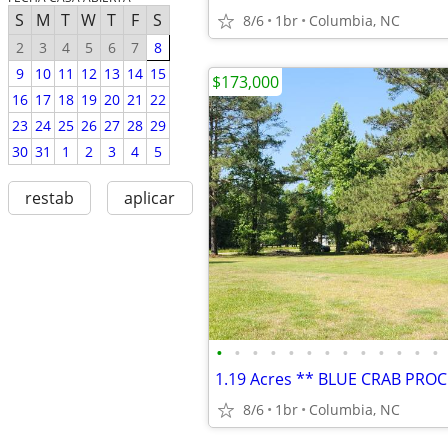
S
M
T
W
T
F
S
8/6
1br
Columbia, NC
2
3
4
5
6
7
8
9
10
11
12
13
14
15
$173,000
16
17
18
19
20
21
22
23
24
25
26
27
28
29
30
31
1
2
3
4
5
restab
aplicar
•
•
•
•
•
•
•
•
•
•
•
•
•
8/6
1br
Columbia, NC