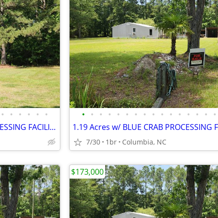
•
•
•
•
•
•
•
•
•
•
•
•
•
•
•
•
•
•
•
•
•
•
1.19 Acres w/ BLUE CRAB PROCESSING FACILITY
7/30
1br
Columbia, NC
$173,000