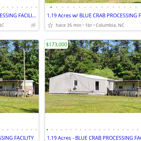
•
•
•
•
•
•
•
•
•
•
•
•
•
•
•
•
•
•
•
•
•
•
•
•
1.19 Acres w/ BLUE CRAB PROCESSING FACILITY
NC
hace 35 min
1br
Columbia, NC
$173,000
•
•
•
•
•
•
•
•
•
•
•
•
•
•
•
•
•
•
•
•
•
•
•
•
•
•
•
•
SSING FACILITY
1.19 Acres - BLUE CRAB PROCESSING FA