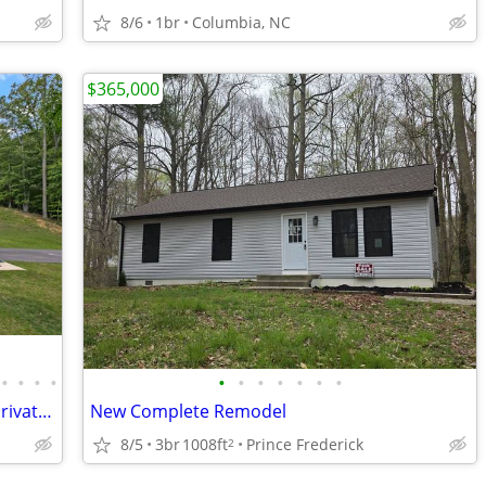
8/6
1br
Columbia, NC
$365,000
•
•
•
•
•
•
•
•
•
•
•
Grand Elegance, Finished Basement & Private Acreage at The Versailles
New Complete Remodel
8/5
3br
1008ft
Prince Frederick
2