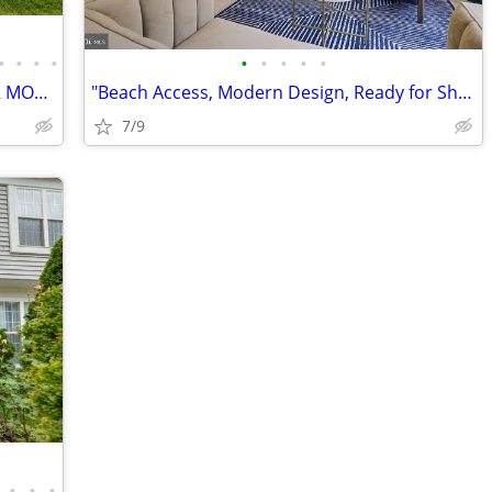
•
•
•
•
•
•
•
•
•
NEW CONSTRUCTION HOME READY FOR MOVE-IN! 5Bedrooms/4.5 bathroom
"Beach Access, Modern Design, Ready for Short-Term Rental Income!"
7/9
•
•
•