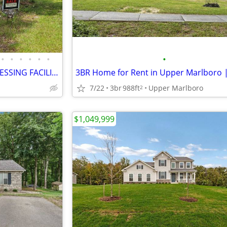
•
•
•
•
•
•
•
1.19 Acres w/ BLUE CRAB PROCESSING FACILITY
7/22
3br
988ft
Upper Marlboro
2
$1,049,999