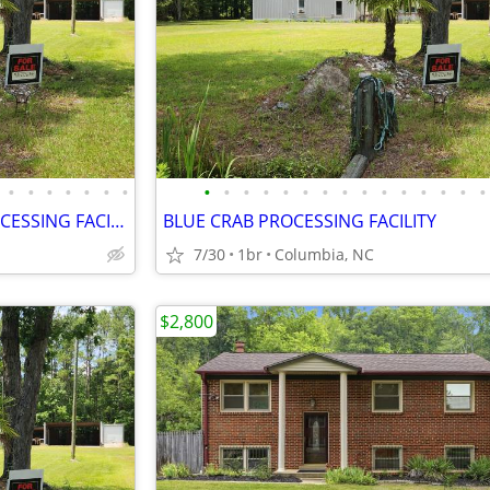
•
•
•
•
•
•
•
•
•
•
•
•
•
•
•
•
•
•
•
•
•
•
1.19 Acres and BLUE CRAB PROCESSING FACILITY
BLUE CRAB PROCESSING FACILITY
7/30
1br
Columbia, NC
$2,800