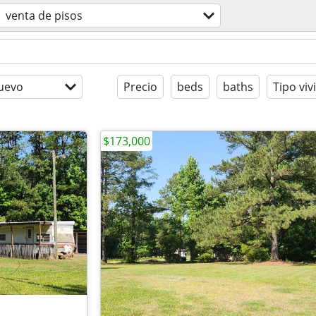
venta de pisos
uevo
Precio
beds
baths
Tipo viv
$173,000