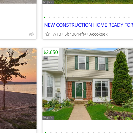
•
•
•
•
•
•
•
•
•
•
•
•
•
•
•
•
•
•
•
7/13
5br
3644ft
Accokeek
2
$2,650
•
•
•
•
•
•
•
•
•
•
•
•
•
•
•
•
•