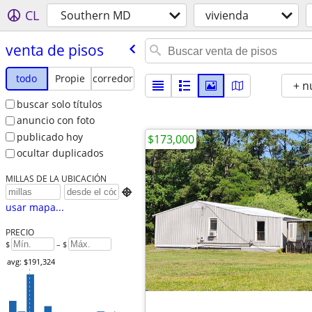
CL
Southern MD
vivienda
venta de pisos
todo
Propie
corredor
+ n
buscar solo títulos
anuncio con foto
publicado hoy
$173,000
ocultar duplicados
MILLAS DE LA UBICACIÓN

usar mapa...
PRECIO
$
– $
avg: $191,324