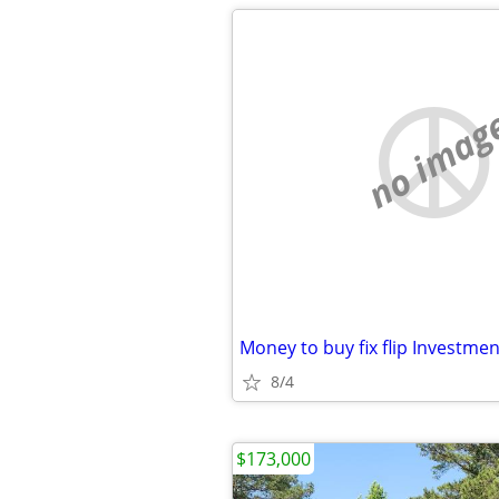
no imag
Money to buy fix flip Investme
8/4
$173,000