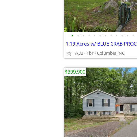
•
•
•
•
•
•
•
•
•
•
•
•
7/30
1br
Columbia, NC
$399,900