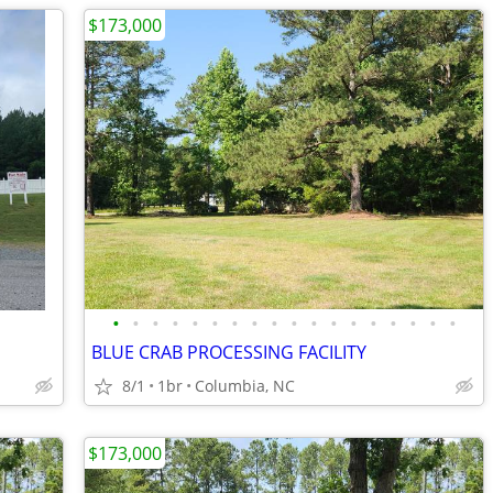
$173,000
•
•
•
•
•
•
•
•
•
•
•
•
•
•
•
•
•
•
BLUE CRAB PROCESSING FACILITY
8/1
1br
Columbia, NC
$173,000