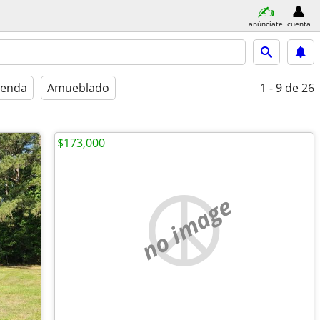
anúnciate
cuenta
ienda
Amueblado
1 - 9
de 26
$173,000
no image