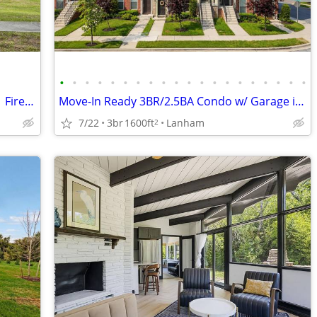
•
•
•
•
•
•
•
•
•
•
•
•
•
•
•
•
•
•
•
•
3BR Home for Rent in Upper Marlboro | Fireplace | Large Yard
Move-In Ready 3BR/2.5BA Condo w/ Garage in Woodmore Towne Centre
7/22
3br
1600ft
Lanham
2