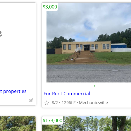
$3,000
e
•
nt properties
For Rent Commercial
8/2
1296ft
Mechanicsville
2
$173,000