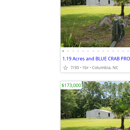
•
•
•
•
•
•
•
•
•
•
•
•
•
•
7/30
1br
Columbia, NC
$173,000