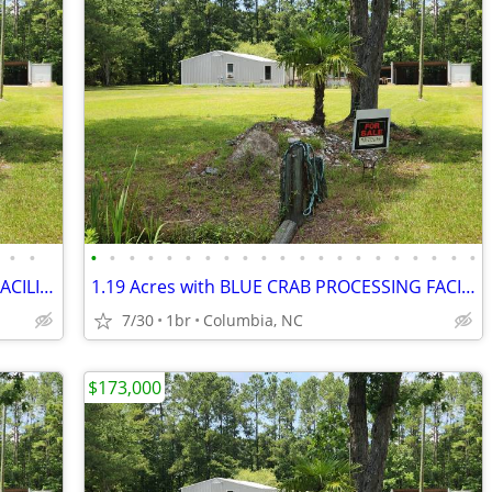
•
•
•
•
•
•
•
•
•
•
•
•
•
•
•
•
•
•
•
•
•
•
•
1.19 Acres w/ BLUE CRAB PROCESSING FACILITY
1.19 Acres with BLUE CRAB PROCESSING FACILITY
7/30
1br
Columbia, NC
$173,000