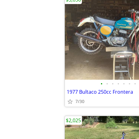
•
•
•
•
•
•
•
1977 Bultaco 250cc Frontera
7/30
$2,025