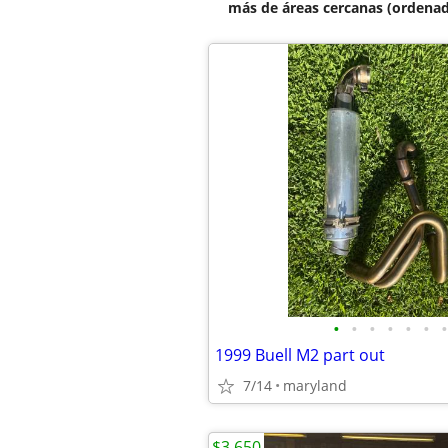
más de áreas cercanas (ordenad
•
•
•
•
•
•
•
1999 Buell M2 part out
7/14
maryland
$3,650