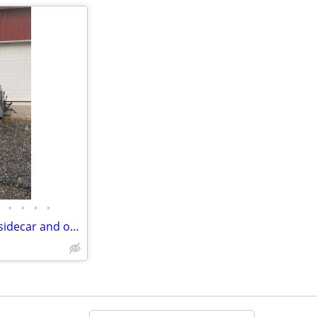
•
•
•
•
Two 1982 Honda Goldwings, a sidecar and other saddlebags and parts lot