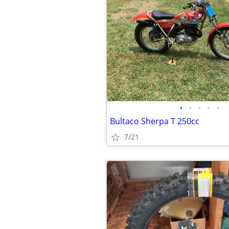
•
•
•
•
•
Bultaco Sherpa T 250cc
7/21