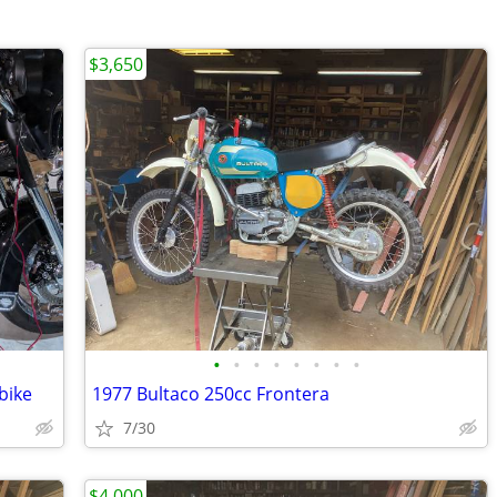
$3,650
•
•
•
•
•
•
•
•
bike
1977 Bultaco 250cc Frontera
7/30
$4,000