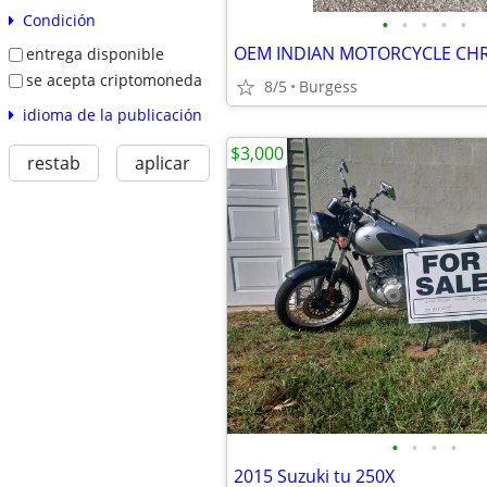
Condición
•
•
•
•
•
entrega disponible
se acepta criptomoneda
8/5
Burgess
idioma de la publicación
$3,000
restab
aplicar
•
•
•
•
2015 Suzuki tu 250X