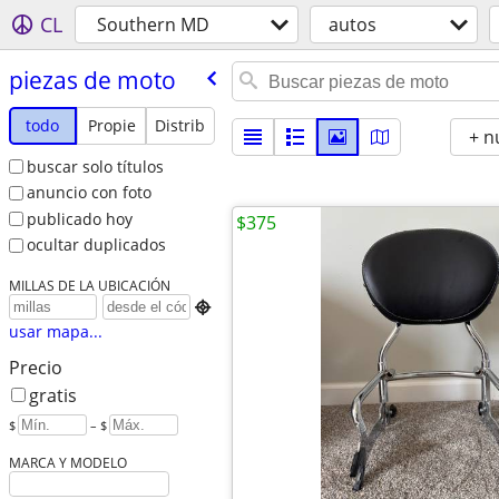
CL
Southern MD
autos
piezas de moto
todo
Propie
Distrib
+ n
buscar solo títulos
anuncio con foto
publicado hoy
$375
ocultar duplicados
MILLAS DE LA UBICACIÓN

usar mapa...
Precio
gratis
$
– $
MARCA Y MODELO