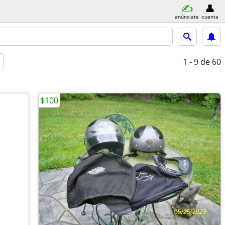
anúnciate
cuenta
1 - 9
de 60
$100