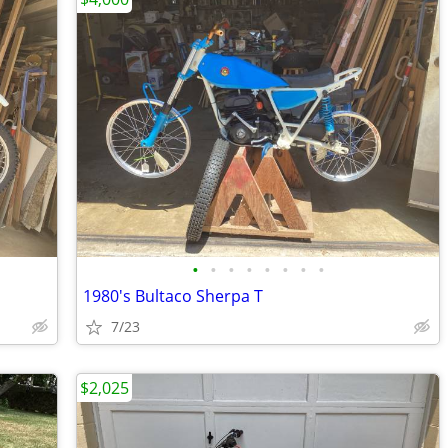
•
•
•
•
•
•
•
•
1980's Bultaco Sherpa T
7/23
$2,025