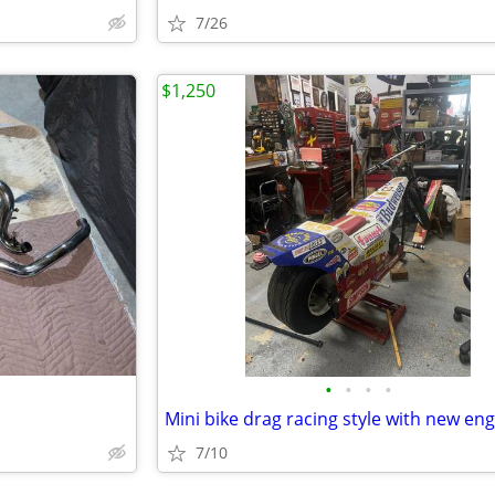
7/26
$1,250
•
•
•
•
Mini bike drag racing style with new en
7/10