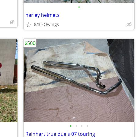
•
harley helmets
8/3
Owings
$500
•
•
•
•
Reinhart true duels 07 touring