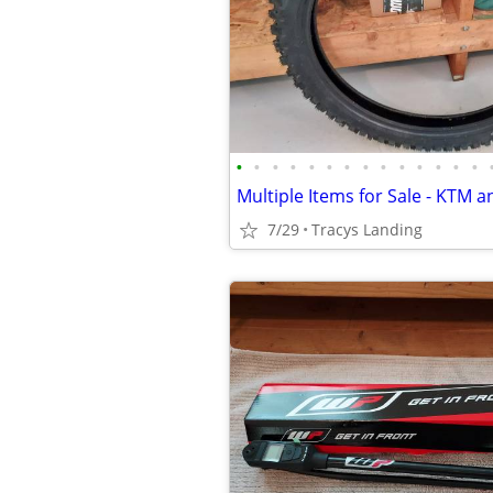
•
•
•
•
•
•
•
•
•
•
•
•
•
•
Multiple Items for Sale - KTM 
7/29
Tracys Landing