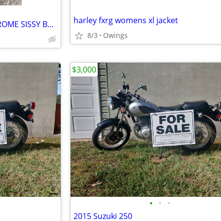
harley fxrg womens xl jacket
OEM INDIAN MOTORCYCLE CHROME SISSY BAR AND STUDDED PAD
8/3
Owings
$3,000
•
•
•
2015 Suzuki 250