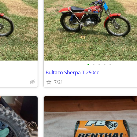
•
•
•
•
•
Bultaco Sherpa T 250cc
7/21