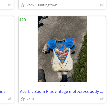
7/25
Huntingtown
$20
•
•
gine
Acerbic Zoom Plus vintage motocross body armor
7/10