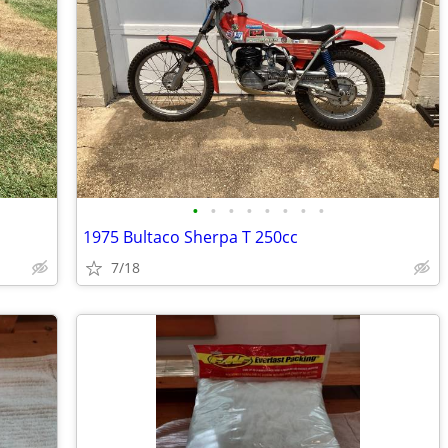
•
•
•
•
•
•
•
•
1975 Bultaco Sherpa T 250cc
7/18