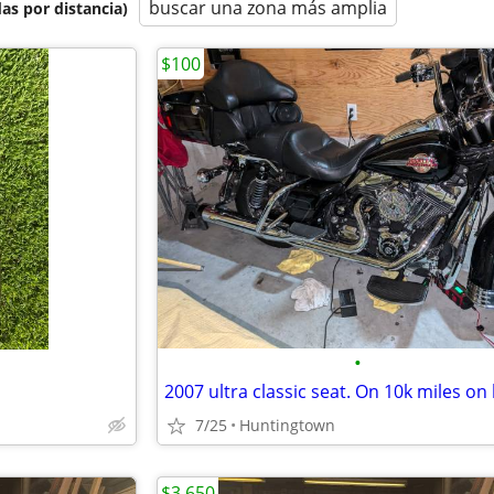
buscar una zona más amplia
as por distancia)
$100
•
2007 ultra classic seat. On 10k miles on 
7/25
Huntingtown
$3,650