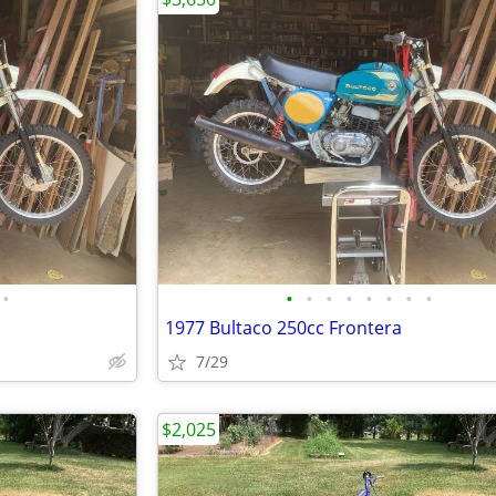
•
•
•
•
•
•
•
•
•
1977 Bultaco 250cc Frontera
7/29
$2,025