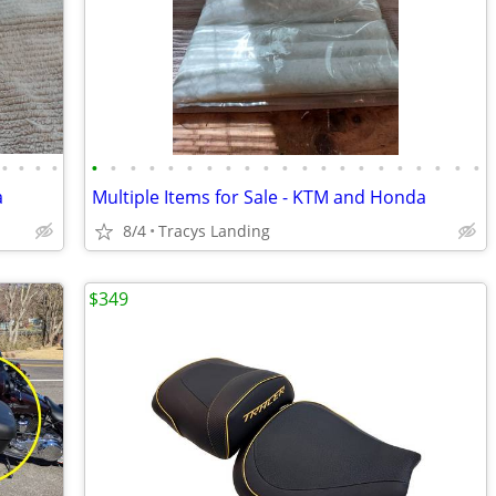
•
•
•
•
•
•
•
•
•
•
•
•
•
•
•
•
•
•
•
•
•
•
•
•
•
a
Multiple Items for Sale - KTM and Honda
8/4
Tracys Landing
$349