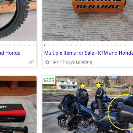
•
•
•
•
•
•
•
•
•
•
•
•
•
•
•
•
•
•
•
•
•
•
•
•
•
•
•
•
and Honda
Multiple Items for Sale - KTM and Hond
8/4
Tracys Landing
$225