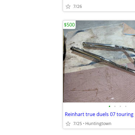
7/26
$500
•
•
•
•
Reinhart true duels 07 touring
7/25
Huntingtown