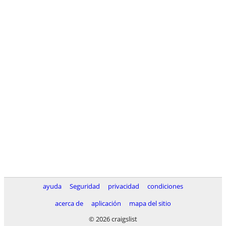
ayuda
Seguridad
privacidad
condiciones
acerca de
aplicación
mapa del sitio
© 2026 craigslist