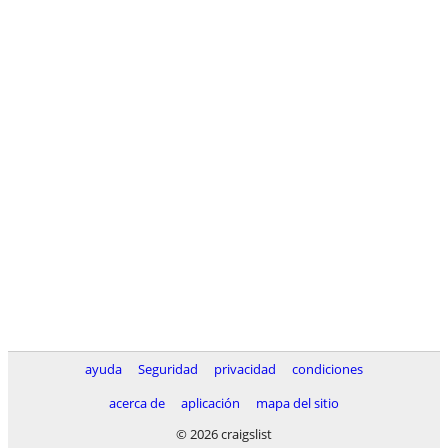
ayuda
Seguridad
privacidad
condiciones
acerca de
aplicación
mapa del sitio
© 2026 craigslist