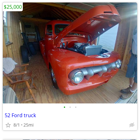
$25,000
•
•
•
52 Ford truck
8/1
25mi