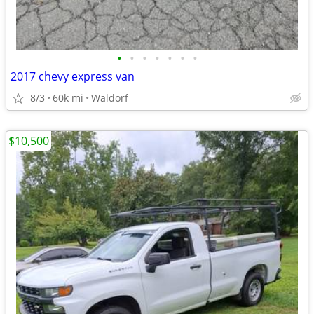
•
•
•
•
•
•
•
2017 chevy express van
8/3
60k mi
Waldorf
$10,500