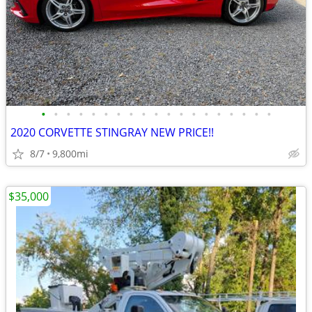
•
•
•
•
•
•
•
•
•
•
•
•
•
•
•
•
•
•
•
2020 CORVETTE STINGRAY NEW PRICE!!
8/7
9,800mi
$35,000