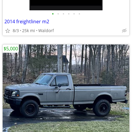
•
•
•
•
•
•
2014 freightliner m2
8/3
25k mi
Waldorf
$5,000