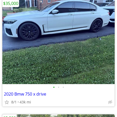
$35,000
•
•
•
2020 Bmw 750 x drive
8/1
43k mi