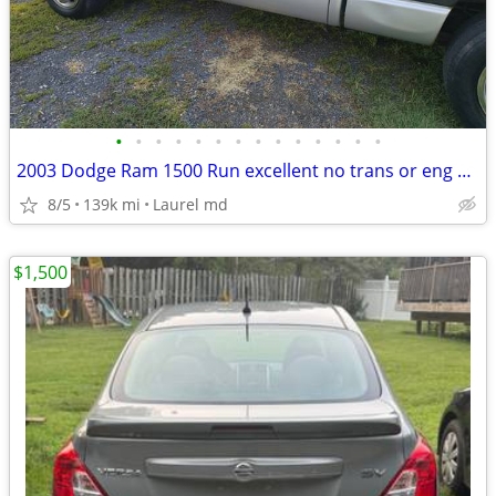
•
•
•
•
•
•
•
•
•
•
•
•
•
•
2003 Dodge Ram 1500 Run excellent no trans or eng problems super clean
8/5
139k mi
Laurel md
$1,500