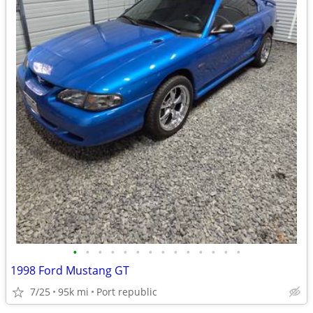
•
•
•
•
•
•
•
•
•
•
•
•
•
•
1998 Ford Mustang GT
7/25
95k mi
Port republic