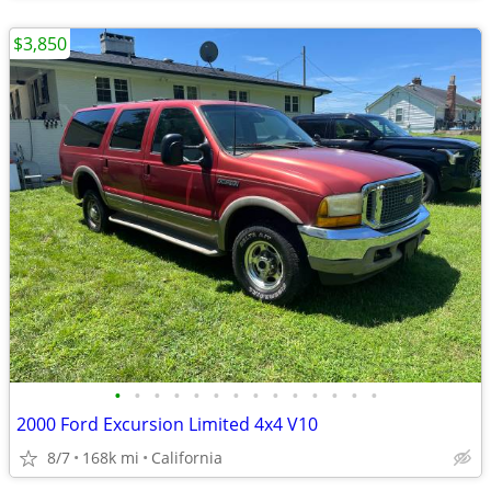
$3,850
•
•
•
•
•
•
•
•
•
•
•
•
•
•
2000 Ford Excursion Limited 4x4 V10
8/7
168k mi
California