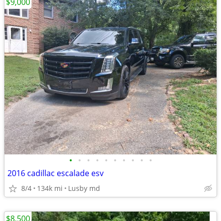
$9,000
•
•
•
•
•
•
•
•
•
•
2016 cadillac escalade esv
8/4
134k mi
Lusby md
$8,500