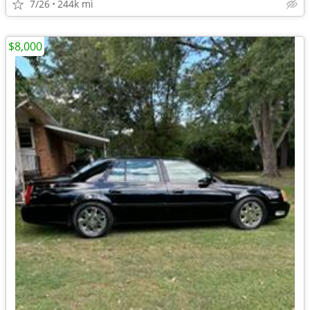
7/26
244k mi
$8,000