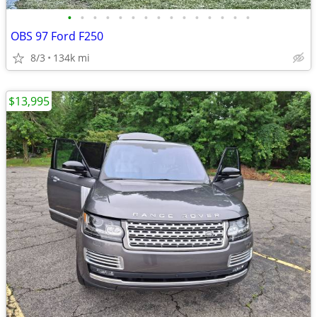
•
•
•
•
•
•
•
•
•
•
•
•
•
•
•
OBS 97 Ford F250
8/3
134k mi
$13,995