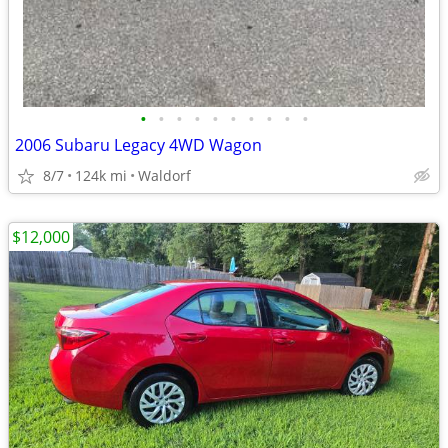
•
•
•
•
•
•
•
•
•
•
2006 Subaru Legacy 4WD Wagon
8/7
124k mi
Waldorf
$12,000