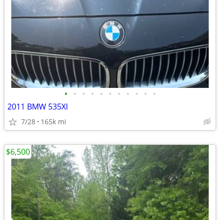
•
•
•
•
•
•
•
•
•
•
•
2011 BMW 535XI
7/28
165k mi
$6,500