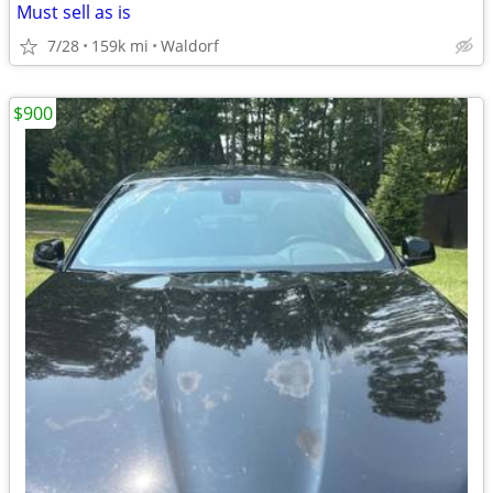
Must sell as is
7/28
159k mi
Waldorf
$900