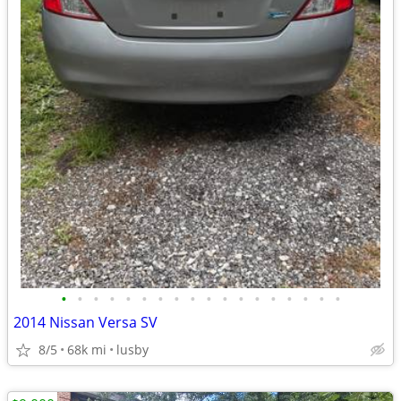
•
•
•
•
•
•
•
•
•
•
•
•
•
•
•
•
•
•
2014 Nissan Versa SV
8/5
68k mi
lusby