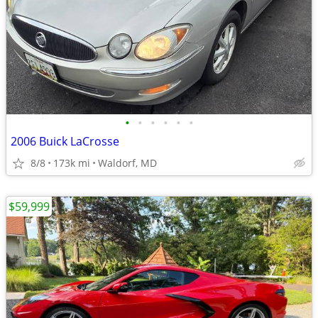
•
•
•
•
•
•
2006 Buick LaCrosse
8/8
173k mi
Waldorf, MD
$59,999