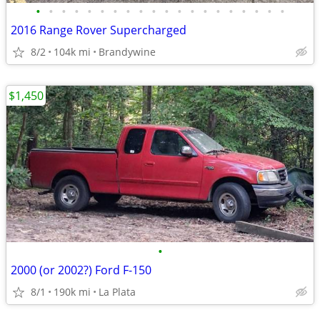
•
•
•
•
•
•
•
•
•
•
•
•
•
•
•
•
•
•
•
•
2016 Range Rover Supercharged
8/2
104k mi
Brandywine
$1,450
•
2000 (or 2002?) Ford F-150
8/1
190k mi
La Plata