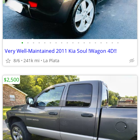
•
•
•
•
•
•
•
•
•
•
•
•
•
•
•
•
•
•
Very Well-Maintained 2011 Kia Soul !Wagon 4D!!
8/6
241k mi
La Plata
$2,500