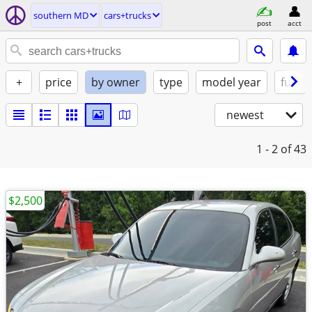
southern MD
cars+trucks
post
acct
+
price
by owner
type
model year
fuel
newest
1 - 2
of 43
$2,500