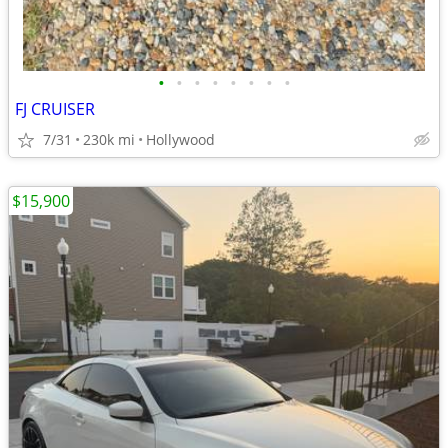
•
•
•
•
•
•
•
•
FJ CRUISER
7/31
230k mi
Hollywood
$15,900