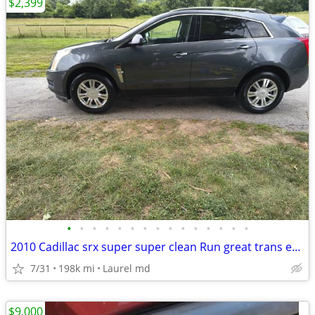
$2,399
•
•
•
•
•
•
•
•
•
•
•
•
•
•
•
2010 Cadillac srx super super clean Run great trans eng 💯 luxurious
7/31
198k mi
Laurel md
$9,000