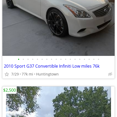
•
•
•
•
•
•
•
•
•
•
•
•
•
•
•
•
•
•
2010 Sport G37 Convertible Infiniti Low miles 76k
7/29
77k mi
Huntingtown
$2,500