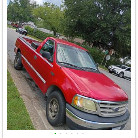
•
•
•
•
•
•