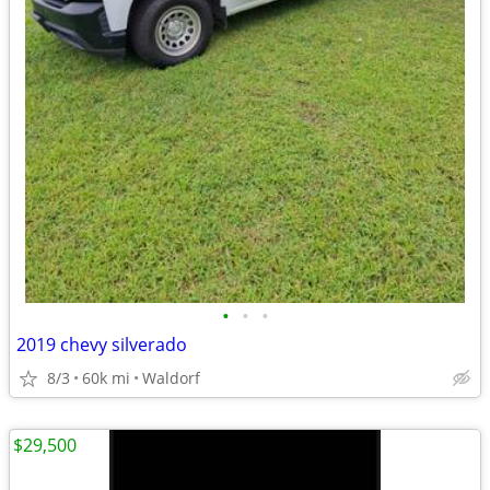
•
•
•
2019 chevy silverado
8/3
60k mi
Waldorf
$29,500