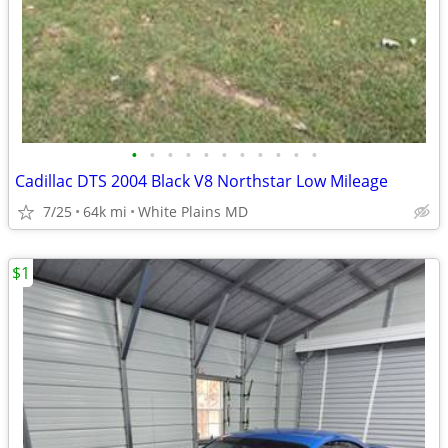
•
•
•
•
•
•
•
•
•
•
•
Cadillac DTS 2004 Black V8 Northstar Low Mileage
7/25
64k mi
White Plains MD
$1