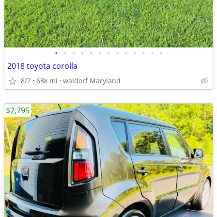
•
•
•
•
•
•
•
•
•
•
•
•
•
2018 toyota corolla
8/7
68k mi
waldorf Maryland
$2,795