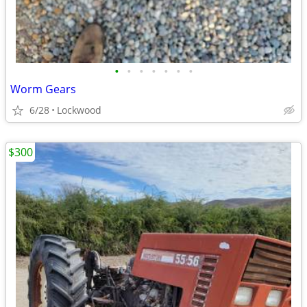
•
•
•
•
•
•
•
Worm Gears
6/28
Lockwood
$300