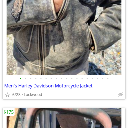
•
•
•
•
•
•
•
•
•
•
•
•
•
•
•
•
•
•
Men's Harley Davidson Motorcycle Jacket
6/28
Lockwood
$175