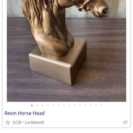
•
•
•
•
•
•
•
•
•
•
•
•
•
•
Resin Horse Head
6/28
Lockwood