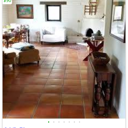
$90
•
•
•
•
•
•
•