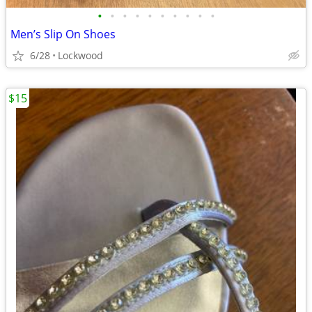
•
•
•
•
•
•
•
•
•
•
Men’s Slip On Shoes
6/28
Lockwood
$15