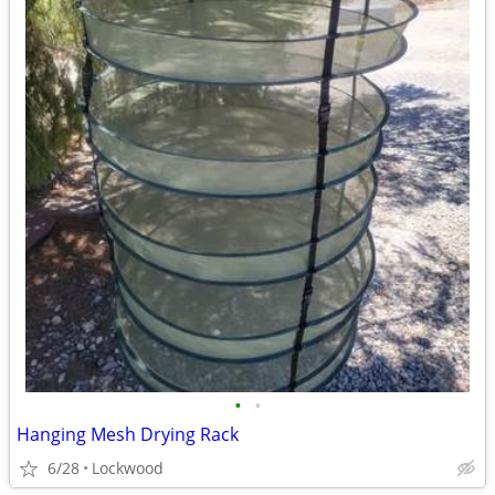
•
•
Hanging Mesh Drying Rack
6/28
Lockwood