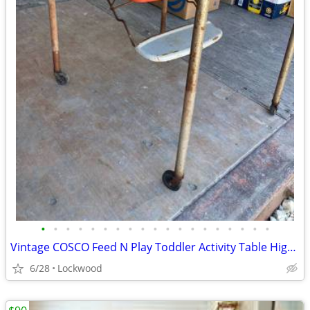
•
•
•
•
•
•
•
•
•
•
•
•
•
•
•
•
•
•
•
Vintage COSCO Feed N Play Toddler Activity Table High Chair
6/28
Lockwood