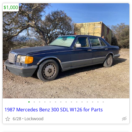
$1,000
•
•
•
•
•
•
•
•
•
•
•
•
•
•
•
1987 Mercedes Benz 300 SDL W126 for Parts
6/28
Lockwood