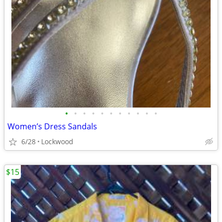
•
•
•
•
•
•
•
•
•
•
•
Women’s Dress Sandals
6/28
Lockwood
$15