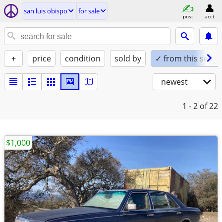
san luis obispo
for sale
post
acct
+
price
condition
sold by
✓ from this seller
newest
1 - 2
of 22
$1,000