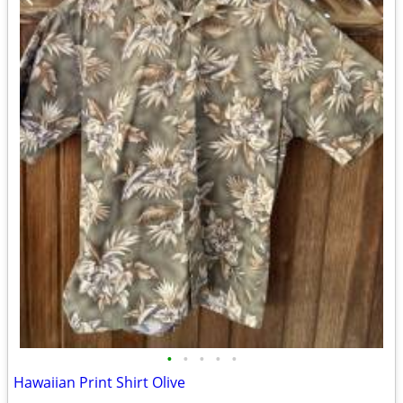
•
•
•
•
•
Hawaiian Print Shirt Olive