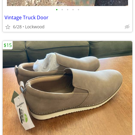
•
•
•
•
•
Vintage Truck Door
6/28
Lockwood
$15