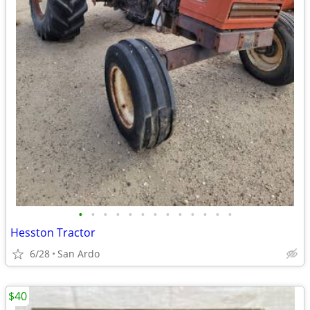
•
•
•
•
•
•
•
•
•
•
•
•
•
Hesston Tractor
6/28
San Ardo
$40