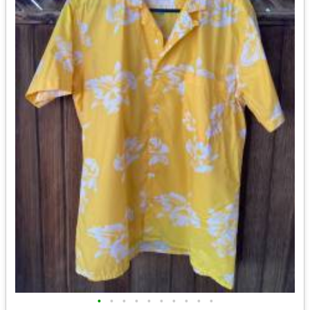
•
•
•
•
•
•
•
•
•
•