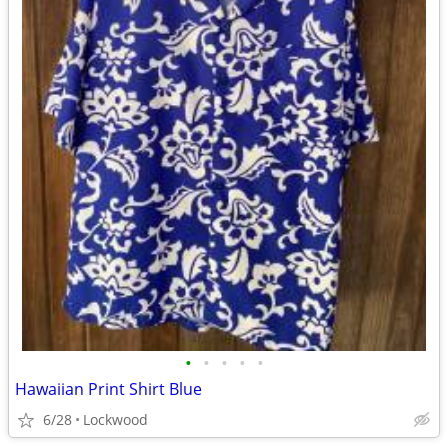
•
•
•
•
•
Hawaiian Print Shirt Blue
6/28
Lockwood