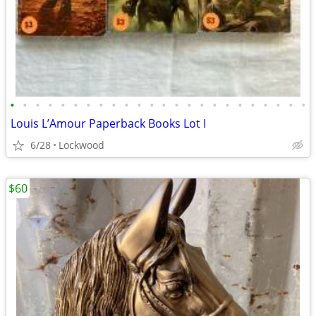
•
•
•
•
•
•
•
•
•
•
•
•
•
•
•
•
•
•
•
•
•
•
•
•
Louis L’Amour Paperback Books Lot I
6/28
Lockwood
$60