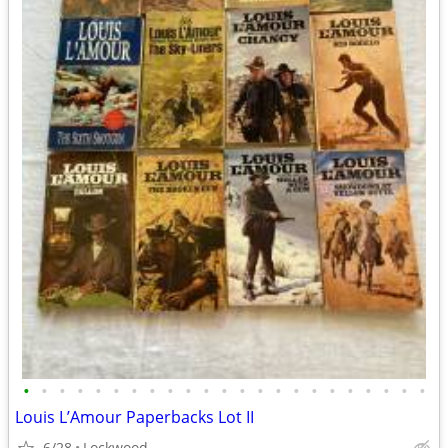
•
•
•
•
•
•
•
•
•
•
•
•
•
•
•
•
•
•
•
•
•
•
•
Louis L’Amour Paperbacks Lot II
6/28
Lockwood