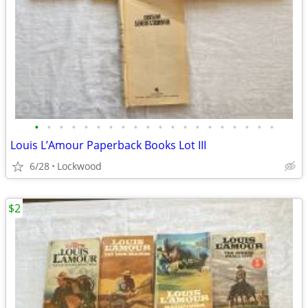
•
•
•
•
•
•
•
•
•
•
•
•
•
•
•
•
•
•
•
•
Louis L’Amour Paperback Books Lot III
6/28
Lockwood
$2