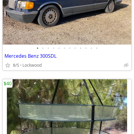
•
•
•
•
•
•
•
•
•
•
•
•
Mercedes Benz 300SDL
8/5
Lockwood
$40