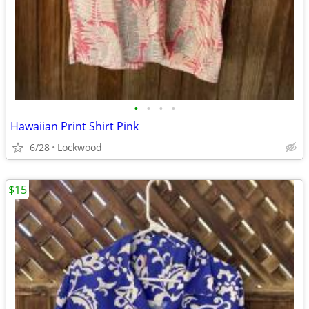
•
•
•
•
Hawaiian Print Shirt Pink
6/28
Lockwood
$15