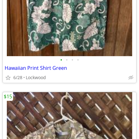
•
•
•
•
Hawaiian Print Shirt Green
6/28
Lockwood
$15