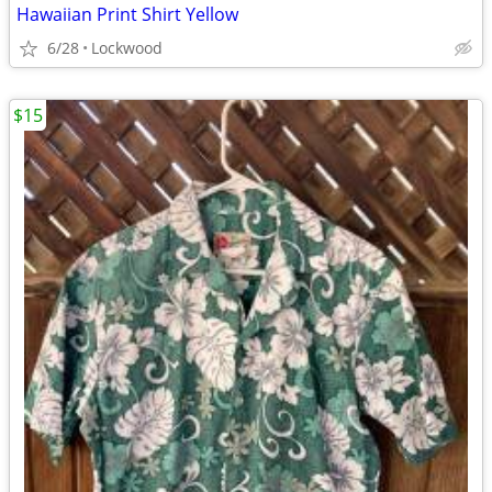
Hawaiian Print Shirt Yellow
6/28
Lockwood
$15