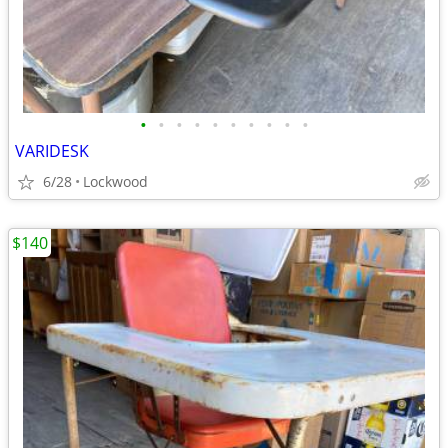
•
•
•
•
•
•
•
•
•
•
VARIDESK
6/28
Lockwood
$140