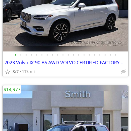
•
•
•
•
•
•
•
•
•
•
•
•
•
•
•
•
•
•
•
•
2023 Volvo XC90 B6 AWD VOLVO CERTIFIED FACTORY WARRANTY TIL 2028
8/7
17k mi
$14,977