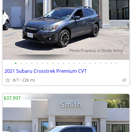
•
•
•
•
•
•
•
•
•
•
•
•
•
•
•
•
•
•
•
•
2021 Subaru Crosstrek Premium CVT
8/7
22k mi
$37,997