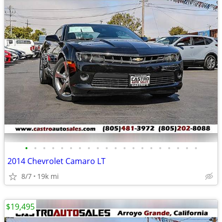
•
•
•
•
•
•
•
•
•
•
•
•
•
•
•
•
•
•
•
•
2014 Chevrolet Camaro LT
8/7
19k mi
$19,495