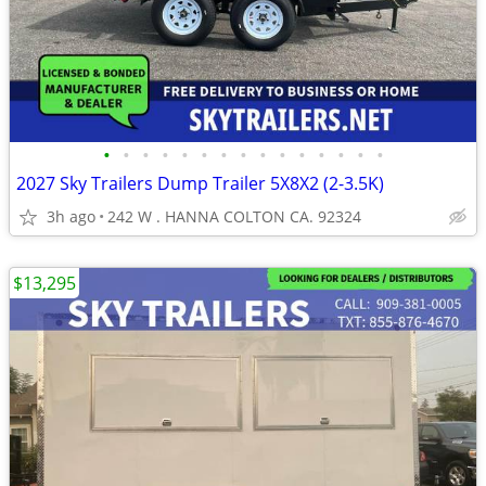
•
•
•
•
•
•
•
•
•
•
•
•
•
•
•
2027 Sky Trailers Dump Trailer 5X8X2 (2-3.5K)
3h ago
242 W . HANNA COLTON CA. 92324
$13,295