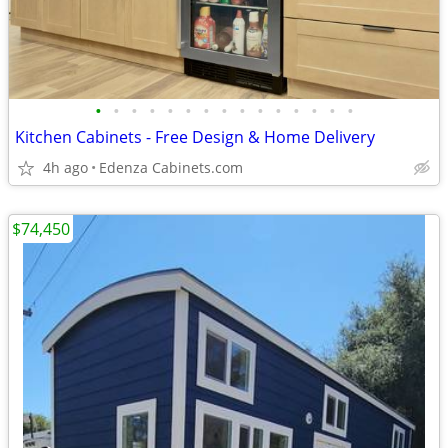
•
•
•
•
•
•
•
•
•
•
•
•
•
•
•
Kitchen Cabinets - Free Design & Home Delivery
4h ago
Edenza Cabinets.com
$74,450