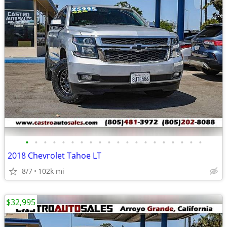
•
•
•
•
•
•
•
•
•
•
•
•
•
•
•
•
•
•
•
•
2018 Chevrolet Tahoe LT
8/7
102k mi
$32,995