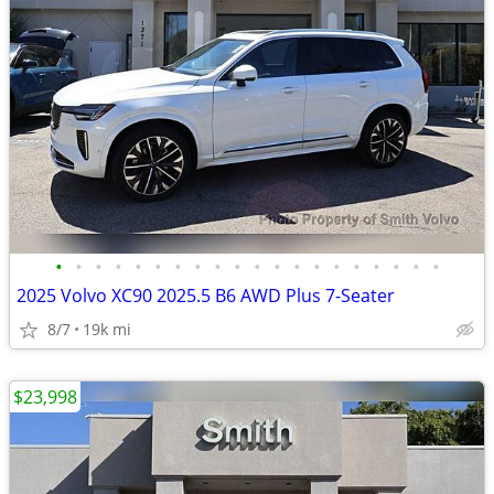
•
•
•
•
•
•
•
•
•
•
•
•
•
•
•
•
•
•
•
•
2025 Volvo XC90 2025.5 B6 AWD Plus 7-Seater
8/7
19k mi
$23,998