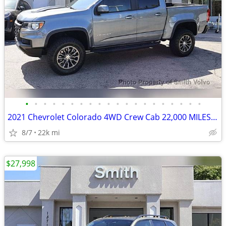
•
•
•
•
•
•
•
•
•
•
•
•
•
•
•
•
•
•
•
•
2021 Chevrolet Colorado 4WD Crew Cab 22,000 MILES NEAR PERFECT WOW
8/7
22k mi
$27,998