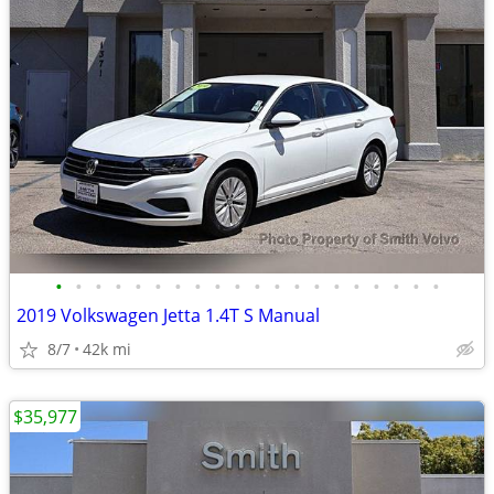
•
•
•
•
•
•
•
•
•
•
•
•
•
•
•
•
•
•
•
•
2019 Volkswagen Jetta 1.4T S Manual
8/7
42k mi
$35,977