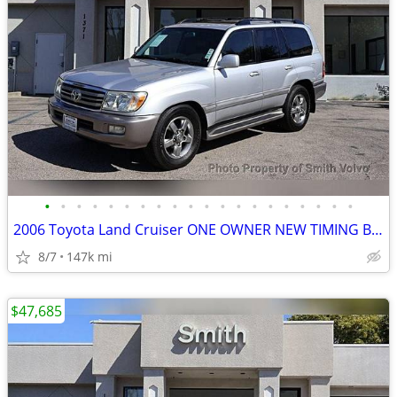
•
•
•
•
•
•
•
•
•
•
•
•
•
•
•
•
•
•
•
•
2006 Toyota Land Cruiser ONE OWNER NEW TIMING BELT WATER PUMP AND MUCH
8/7
147k mi
$47,685