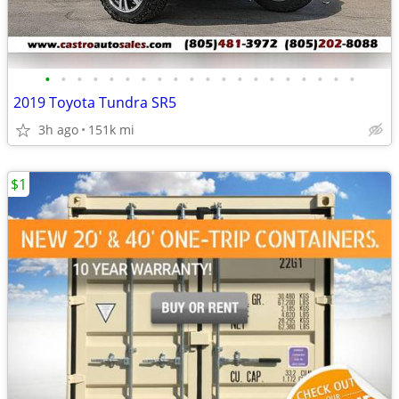
•
•
•
•
•
•
•
•
•
•
•
•
•
•
•
•
•
•
•
•
2019 Toyota Tundra SR5
3h ago
151k mi
$1