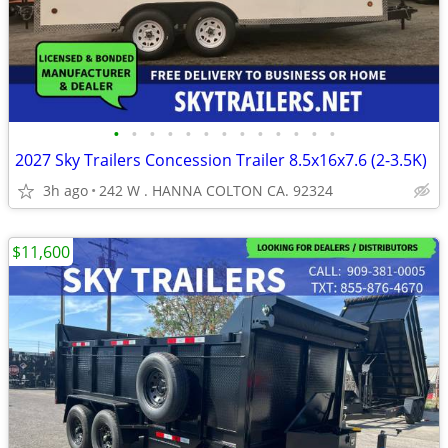
•
•
•
•
•
•
•
•
•
•
•
•
•
2027 Sky Trailers Concession Trailer 8.5x16x7.6 (2-3.5K)
3h ago
242 W . HANNA COLTON CA. 92324
$11,600