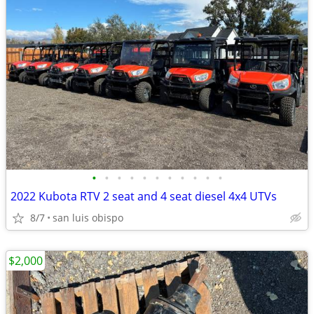
•
•
•
•
•
•
•
•
•
•
•
2022 Kubota RTV 2 seat and 4 seat diesel 4x4 UTVs
8/7
san luis obispo
$2,000