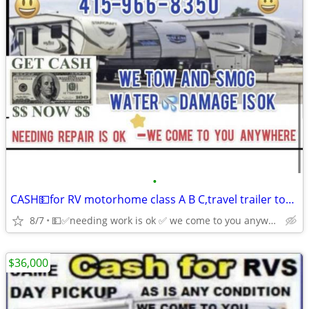
•
CASH💵for RV motorhome class A B C,travel trailer toy hauler 5th wheel
8/7
💵✅needing work is ok ✅ we come to you anywhere
$36,000