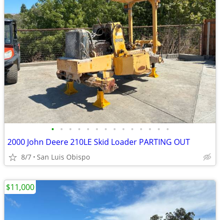
•
•
•
•
•
•
•
•
•
•
•
•
•
•
2000 John Deere 210LE Skid Loader PARTING OUT
8/7
San Luis Obispo
$11,000