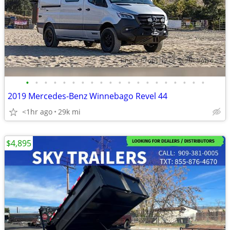
•
•
•
•
•
•
•
•
•
•
•
•
•
•
•
•
•
•
•
•
2019 Mercedes-Benz Winnebago Revel 44
<1hr ago
29k mi
$4,895