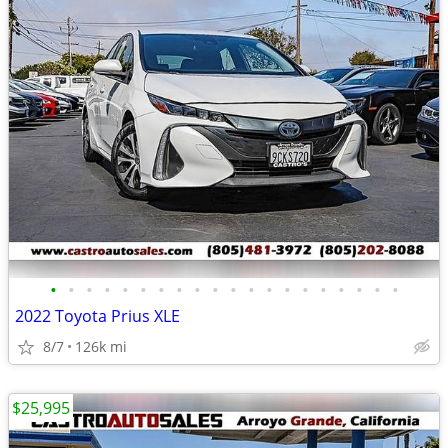
•
•
•
•
•
•
•
•
•
•
•
•
•
•
•
•
•
•
•
•
2022 Toyota Prius XLE
8/7
126k mi
$25,995