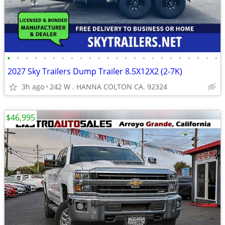
•
•
•
•
•
•
•
•
•
•
•
•
•
•
•
•
•
•
•
•
•
•
•
•
2027 Sky Trailers Dump Trailer 8.5X12X2 (2-7K)
3h ago
242 W . HANNA COLTON CA. 92324
$46,995