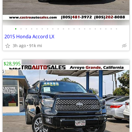
•
•
•
•
•
•
•
•
•
•
•
•
•
•
•
•
•
•
•
•
2015 Honda Accord LX
3h ago
91k mi
$28,995