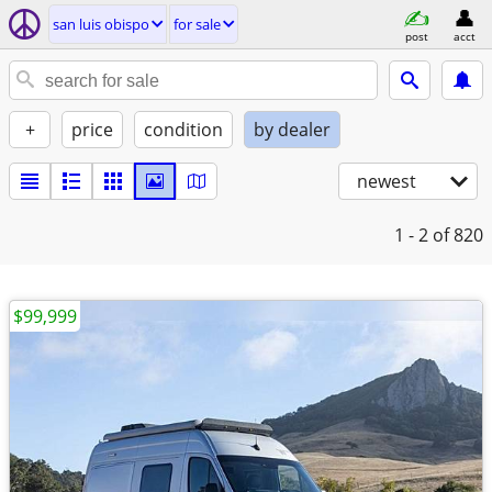
san luis obispo
for sale
post
acct
+
price
condition
by dealer
newest
1 - 2
of 820
$99,999