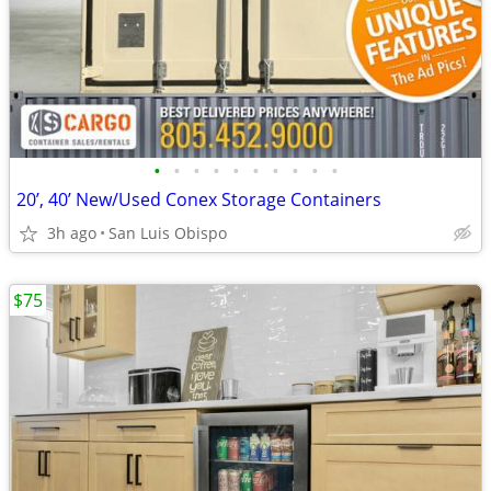
•
•
•
•
•
•
•
•
•
•
20’, 40’ New/Used Conex Storage Containers
3h ago
San Luis Obispo
$75