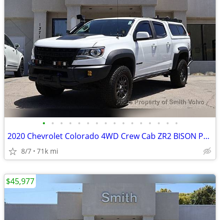
•
•
•
•
•
•
•
•
•
•
•
•
•
•
•
•
2020 Chevrolet Colorado 4WD Crew Cab ZR2 BISON PACKAGE AEV
8/7
71k mi
$45,977