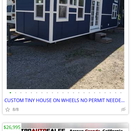
•
•
•
•
•
•
•
•
•
•
•
•
•
•
•
•
•
•
•
•
•
•
CUSTOM TINY HOUSE ON WHEELS NO PERMIT NEEDED IDEAL RENTAL UNIT
8/8
$26,995