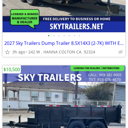
•
•
•
•
•
•
•
2027 Sky Trailers Dump Trailer 8.5X14X3 (2-7K) WITH EXTENSIONS
3h ago
242 W . HANNA COLTON CA. 92324
$10,500