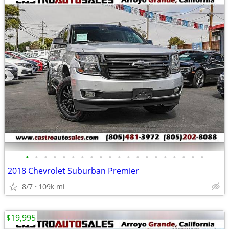
•
•
•
•
•
•
•
•
•
•
•
•
•
•
•
•
•
•
•
•
2018 Chevrolet Suburban Premier
8/7
109k mi
$19,995