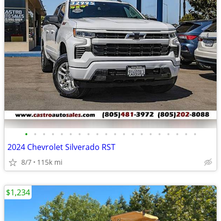
•
•
•
•
•
•
•
•
•
•
•
•
•
•
•
•
•
•
•
•
2024 Chevrolet Silverado RST
8/7
115k mi
$1,234