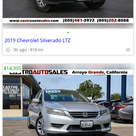
•
2019 Chevrolet Silverado LTZ
3h ago
81k mi
$14,995