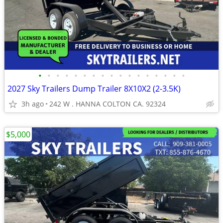
•
•
•
•
•
•
•
•
•
•
•
•
•
•
•
•
•
2027 Sky Trailers Dump Trailer 8X10X2 (2-3.5K)
3h ago
242 W . HANNA COLTON CA. 92324
$5,000