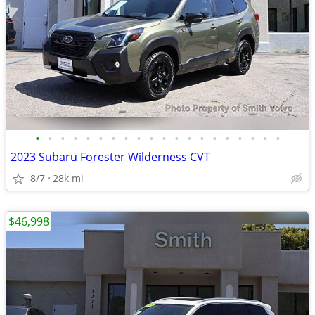
•
•
•
•
•
•
•
•
•
•
•
•
•
•
•
•
•
•
•
•
2023 Subaru Forester Wilderness CVT
8/7
28k mi
$46,998