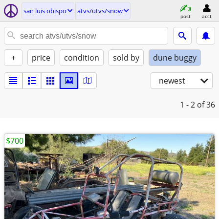
san luis obispo
atvs/utvs/snow
post
acct
+
price
condition
sold by
dune buggy
newest
1 - 2
of 36
$700