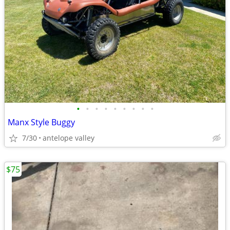
•
•
•
•
•
•
•
•
•
Manx Style Buggy
7/30
antelope valley
$75