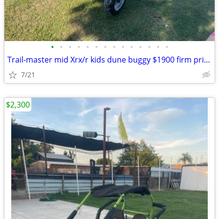
•
•
•
•
•
•
•
•
•
•
•
•
•
•
Trail-master mid Xrx/r kids dune buggy $1900 firm price Precio firme
7/21
$2,300