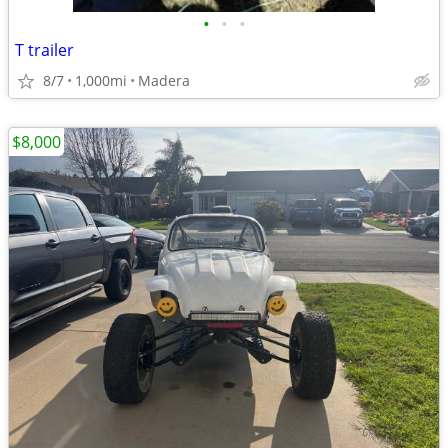
•
•
•
T trailer
8/7
1,000mi
Madera
$8,000