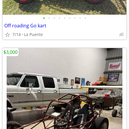
•
•
•
•
•
•
•
•
•
Off roading Go kart
7/14
La Puente
$3,000