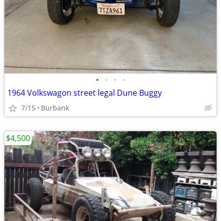
•
•
•
•
1964 Volkswagon street legal Dune Buggy
7/15
Burbank
$4,500