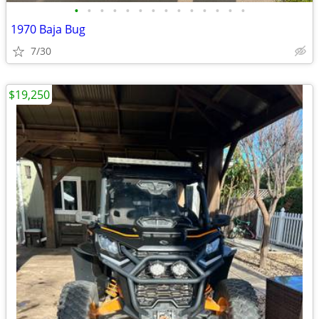
•
•
•
•
•
•
•
•
•
•
•
•
•
•
1970 Baja Bug
7/30
$19,250