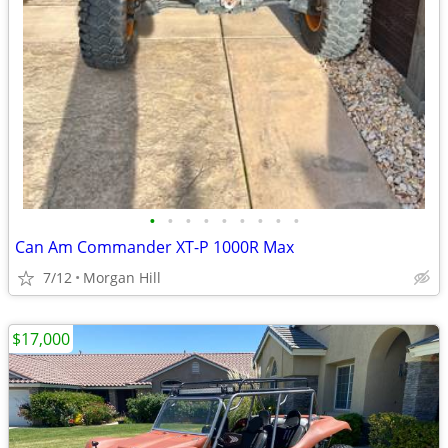
•
•
•
•
•
•
•
•
•
Can Am Commander XT-P 1000R Max
7/12
Morgan Hill
$17,000