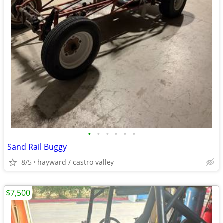
•
•
•
•
•
•
Sand Rail Buggy
8/5
hayward / castro valley
$7,500