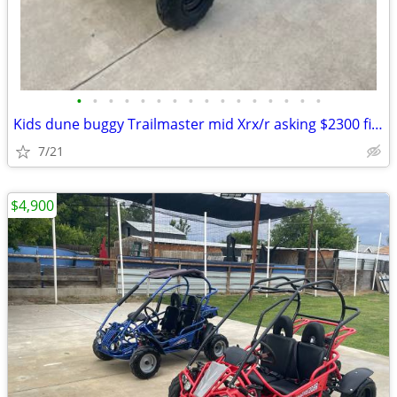
•
•
•
•
•
•
•
•
•
•
•
•
•
•
•
•
Kids dune buggy Trailmaster mid Xrx/r asking $2300 firm price Precio F
7/21
$4,900