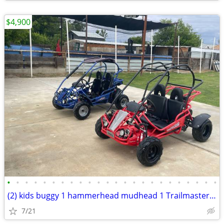
$4,900
•
•
•
•
•
•
•
•
•
•
•
•
•
•
•
•
•
•
•
•
•
•
•
•
(2) kids buggy 1 hammerhead mudhead 1 Trailmaster mid Xrx/r both $4900
7/21