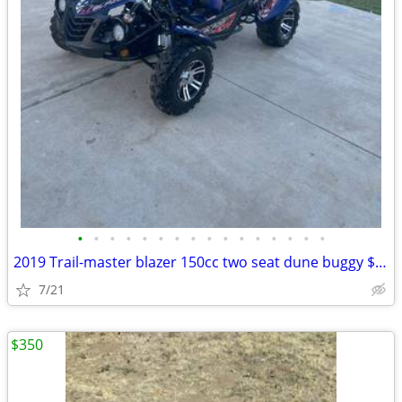
•
•
•
•
•
•
•
•
•
•
•
•
•
•
•
•
2019 Trail-master blazer 150cc two seat dune buggy $2900
7/21
$350