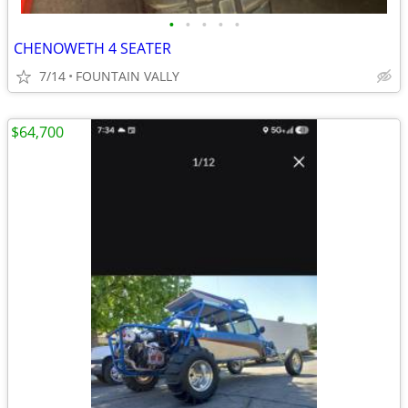
•
•
•
•
•
CHENOWETH 4 SEATER
7/14
FOUNTAIN VALLY
$64,700