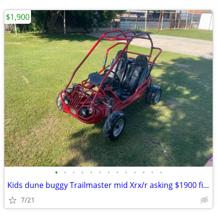
$1,900
•
•
•
•
•
•
•
•
•
•
•
•
•
Kids dune buggy Trailmaster mid Xrx/r asking $1900 firm price Precio F
7/21