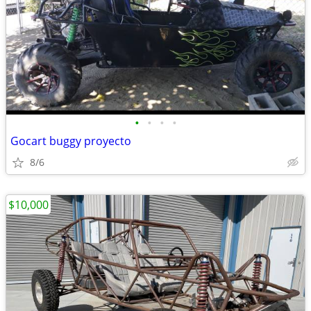
•
•
•
•
Gocart buggy proyecto
8/6
$10,000