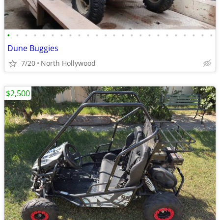
•
•
•
•
•
•
•
•
•
•
•
•
•
•
•
•
•
•
•
•
•
•
•
•
Dune Buggies
7/20
North Hollywood
$2,500