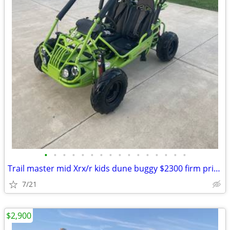
•
•
•
•
•
•
•
•
•
•
•
•
•
•
•
•
Trail master mid Xrx/r kids dune buggy $2300 firm price Precio Firme
7/21
$2,900