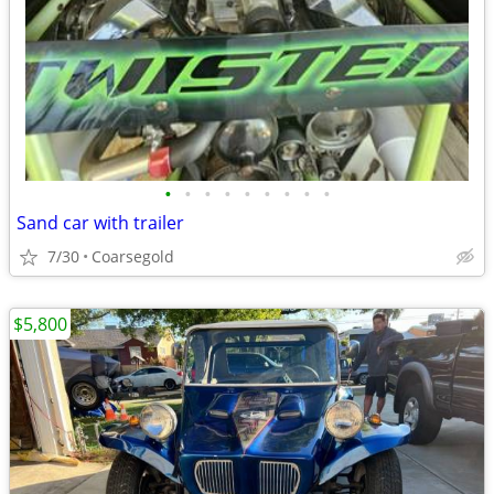
•
•
•
•
•
•
•
•
•
Sand car with trailer
7/30
Coarsegold
$5,800