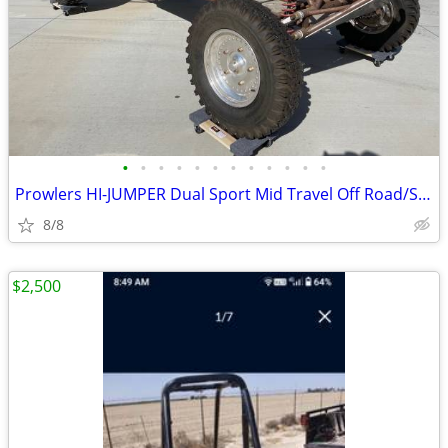
•
•
•
•
•
•
•
•
•
•
•
•
Prowlers HI-JUMPER Dual Sport Mid Travel Off Road/Sand Rail 5 seater
8/8
$2,500