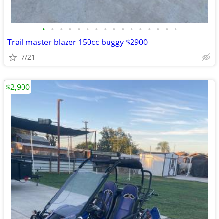
•
•
•
•
•
•
•
•
•
•
•
•
•
•
•
•
Trail master blazer 150cc buggy $2900
7/21
$2,900