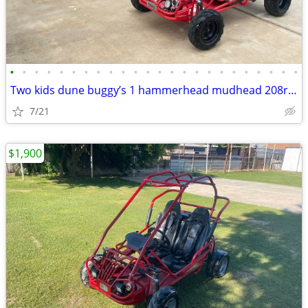
•
•
•
•
•
•
•
•
•
•
•
•
•
•
•
•
•
•
•
•
•
•
•
•
Two kids dune buggy’s 1 hammerhead mudhead 208r 1 Trailmaster mid Xrx/
7/21
$1,900