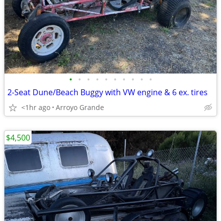
•
•
•
•
•
•
•
•
•
•
2-Seat Dune/Beach Buggy with VW engine & 6 ex. tires
<1hr ago
Arroyo Grande
$4,500