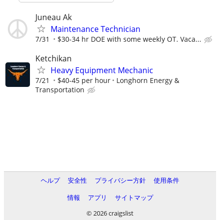
Juneau Ak
Maintenance Technician
7/31
$30-34 hr DOE with some weekly OT. Vaca...
Ketchikan
Heavy Equipment Mechanic
7/21
$40-45 per hour
Longhorn Energy &
Transportation
ヘルプ
安全性
プライバシー方針
使用条件
情報
アプリ
サイトマップ
© 2026 craigslist