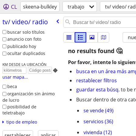
CL
skeena-bulkley
trabajo
tv/ video/ rad
tv/​ video/​ radio
buscar solo títulos
nu
anuncio con foto
publicado hoy
no results found
ocultar duplicados
Por favor, intente lo siguien
KM DESDE LA UBICACIÓN

busca en un área más amp
usar mapa...
restablecer filtros
beca
guardar esta búsq.
to be n
organización sin ánimo
Buscar dentro de otra cat
de lucro
posibilidad de
se vende (49)
teletrabajo
servicios (36)
tipo de empleo
vivienda (12)
restablecer
aplicar