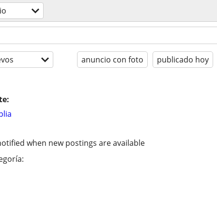
io
evos
anuncio con foto
publicado hoy
te:
lia
otified when new postings are available
egoría: