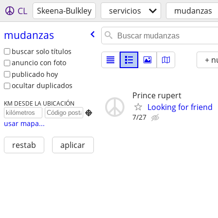
CL
Skeena-Bulkley
servicios
mudanzas
mudanzas
buscar solo títulos
+ n
anuncio con foto
publicado hoy
ocultar duplicados
Prince rupert
KM DESDE LA UBICACIÓN
Looking for friend

7/27
usar mapa...
restab
aplicar