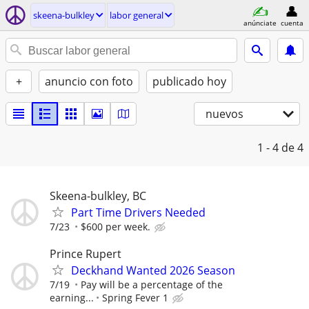
skeena-bulkley
labor general
anúnciate
cuenta
+
anuncio con foto
publicado hoy
nuevos
1 - 4
de 4
Skeena-bulkley, BC
Part Time Drivers Needed
7/23
$600 per week.
Prince Rupert
Deckhand Wanted 2026 Season
7/19
Pay will be a percentage of the
earning...
Spring Fever 1