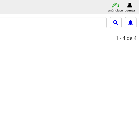
anúnciate
cuenta
1 - 4
de 4