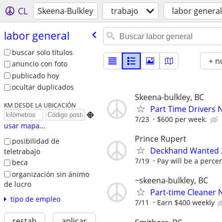
CL
Skeena-Bulkley
trabajo
labor general
labor general
buscar solo títulos
+ n
anuncio con foto
publicado hoy
ocultar duplicados
Skeena-bulkley, BC
KM DESDE LA UBICACIÓN
Part Time Drivers

7/23
$600 per week.
usar mapa...
Prince Rupert
posibilidad de
Deckhand Wanted 
teletrabajo
7/19
Pay will be a percen
beca
organización sin ánimo
~skeena-bulkley, BC
de lucro
Part-time Cleaner N
tipo de empleo
7/11
Earn $400 weekly
restab
aplicar