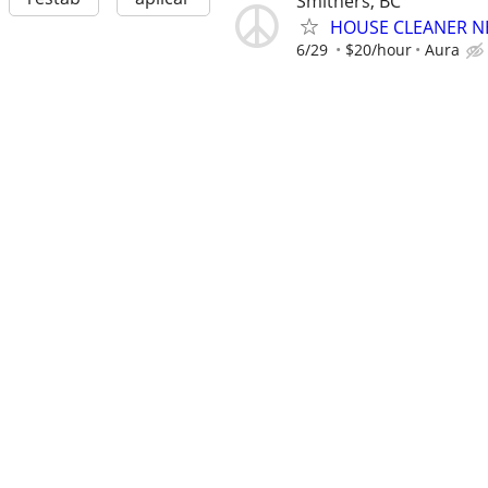
Smithers, BC
HOUSE CLEANER N
6/29
$20/hour
Aura