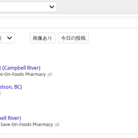
新
画像あり
今日の投稿
 (Campbell River)
ve-On-Foods Pharmacy
elson, BC)
ll River)
Save-On-Foods Pharmacy