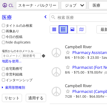
CL
スキーナ・バルクリー
ジョブ
医療
医療
タイトルのみ検索
最
画像あり
今日の投稿
hide duplicates
Campbell River
場所からのキロメートル
Pharmacy Assistant

8/6
$19.00 - $ 23.00
Sa
地図を使用...
Pharmacist (Fort N
在宅勤務可
8/6
$75.00 - $78.00/hr
非営利組織
インターンシップ
Campbell River
雇用形態種別
Pharmacist (Campbe
7/28
$61.00 - $64.00/hr
リセット
適用する