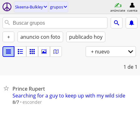
Skeena-Bulkley
grupos
anúnciate
cuenta
+
anuncio con foto
publicado hoy
+ nuevo
1
de 1
Prince Rupert
Searching for a guy to keep up with my wild side
esconder
8/7