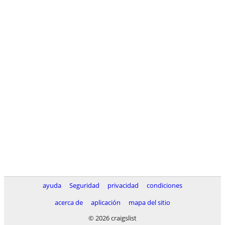
ayuda
Seguridad
privacidad
condiciones
acerca de
aplicación
mapa del sitio
© 2026 craigslist