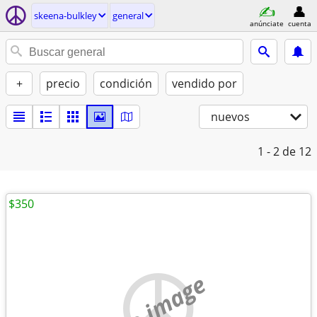
skeena-bulkley
general
anúnciate
cuenta
+
precio
condición
vendido por
nuevos
1 - 2
de 12
$350
no image