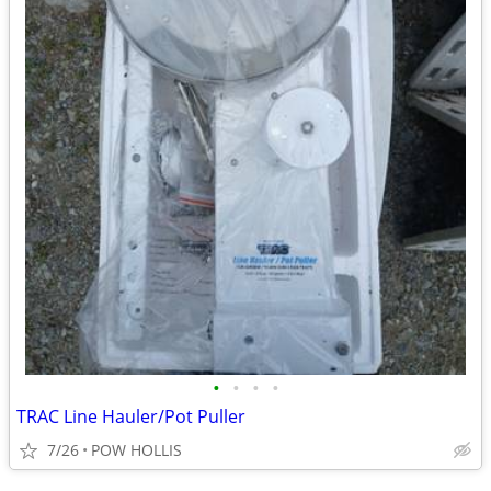
•
•
•
•
TRAC Line Hauler/Pot Puller
7/26
POW HOLLIS