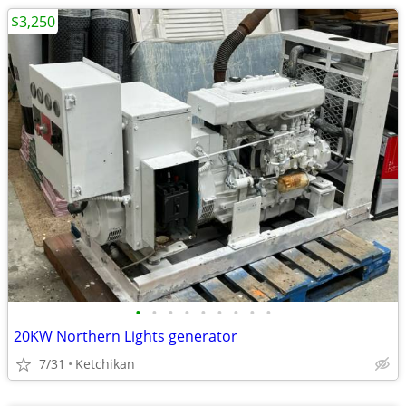
$3,250
•
•
•
•
•
•
•
•
•
20KW Northern Lights generator
7/31
Ketchikan