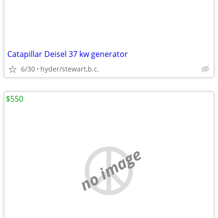
Catapillar Deisel 37 kw generator
6/30
hyder/stewart,b.c.
$550
no image