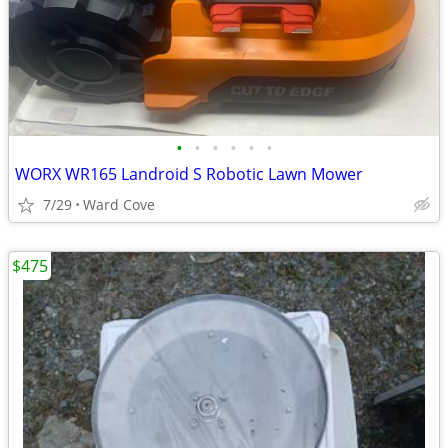
•
•
•
•
•
•
WORX WR165 Landroid S Robotic Lawn Mower
7/29
Ward Cove
$475