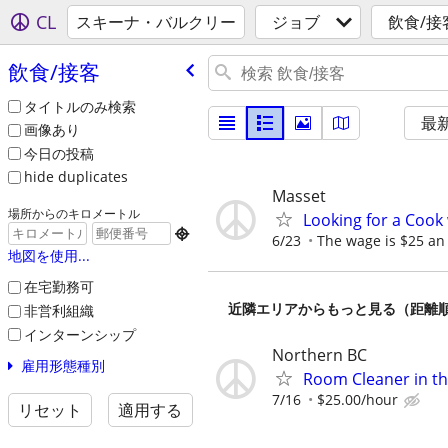
CL
スキーナ・バルクリー
ジョブ
飲食/接
飲食/​接客
タイトルのみ検索
最
画像あり
今日の投稿
hide duplicates
Masset
場所からのキロメートル
Looking for a Cook 

6/23
The wage is $25 an 
地図を使用...
在宅勤務可
近隣エリアからもっと見る（距離
非営利組織
インターンシップ
Northern BC
雇用形態種別
Room Cleaner in t
7/16
$25.00/hour
リセット
適用する