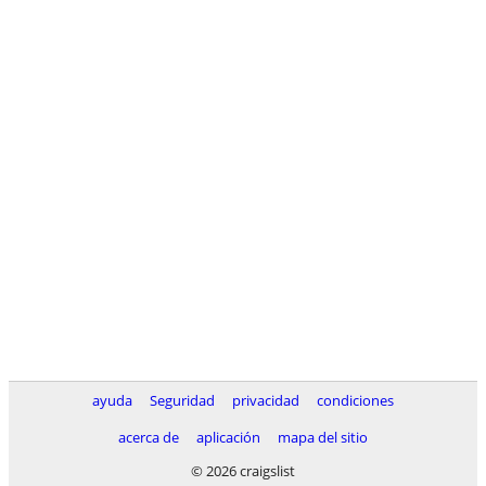
ayuda
Seguridad
privacidad
condiciones
acerca de
aplicación
mapa del sitio
© 2026 craigslist