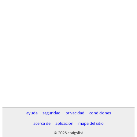
ayuda
seguridad
privacidad
condiciones
acerca de
aplicación
mapa del sitio
© 2026 craigslist