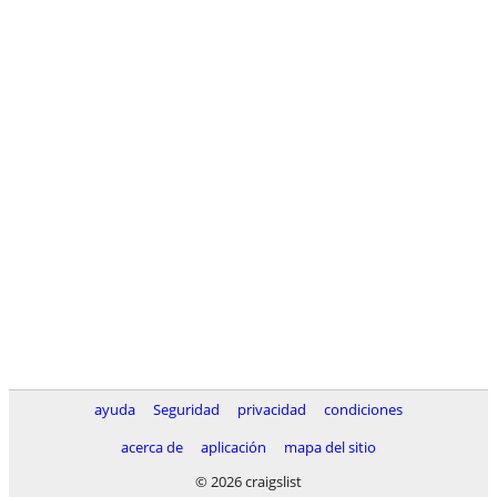
ayuda
Seguridad
privacidad
condiciones
acerca de
aplicación
mapa del sitio
© 2026 craigslist