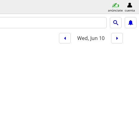
anúnciate
cuenta
Wed, Jun 10