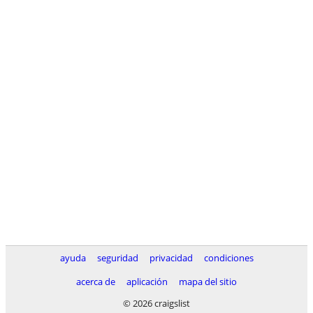
ayuda
seguridad
privacidad
condiciones
acerca de
aplicación
mapa del sitio
© 2026 craigslist