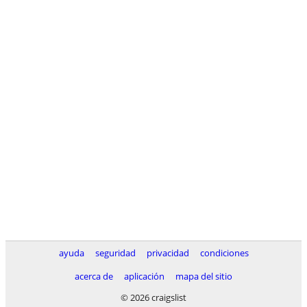
ayuda
seguridad
privacidad
condiciones
acerca de
aplicación
mapa del sitio
© 2026 craigslist