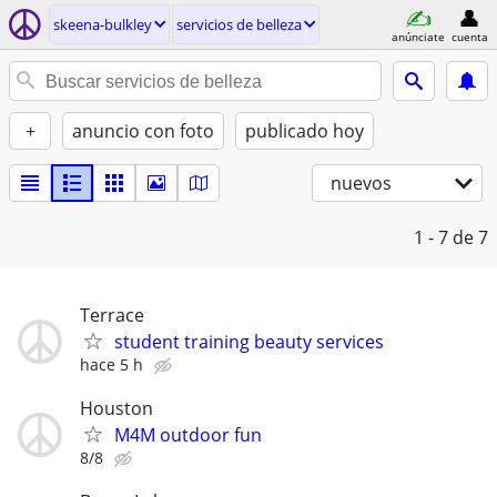
skeena-bulkley
servicios de belleza
anúnciate
cuenta
+
anuncio con foto
publicado hoy
nuevos
1 - 7
de 7
Terrace
student training beauty services
hace 5 h
Houston
M4M outdoor fun
8/8