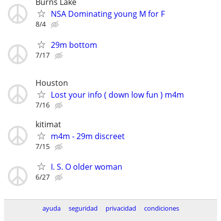
Burns Lake
NSA Dominating young M for F
8/4
29m bottom
7/17
Houston
Lost your info ( down low fun ) m4m
7/16
kitimat
m4m - 29m discreet
7/15
I. S. O older woman
6/27
ayuda
seguridad
privacidad
condiciones