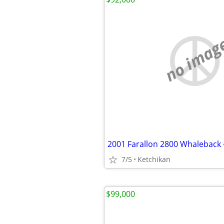
no imag
2001 Farallon 2800 Whaleback -
7/5
Ketchikan
$99,000