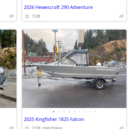
2026 Hewescraft 290 Adventure
7/28
•
•
•
•
•
•
•
•
•
2025 Kingfisher 1825 Falcon
7/28
Ketchikan