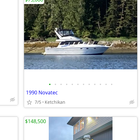
•
•
•
•
•
•
•
•
•
•
•
•
1990 Novatec
7/5
Ketchikan
$148,500