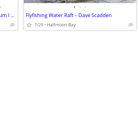
•
•
•
•
Load Rite 5200,6700,8400,10000 Aluminum I Beam Boat Trailers
Flyfishing Water Raft – Dave Scadden
7/29
Halfmoon Bay