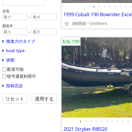
•
•
•
•
•
•
•
•
全長
1999 Cobalt 190 Bowrider Exce
-
3時間前
Smithers
製造年
-
$36,199
推進力のタイプ
boat type
状態
配達可能
暗号通貨利用可
投稿言語
リセット
適用する
•
•
•
•
•
•
•
•
•
•
2021 Stryker RIB520