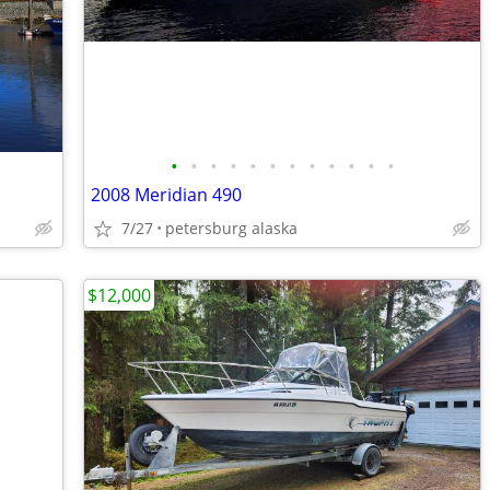
•
•
•
•
•
•
•
•
•
•
•
•
2008 Meridian 490
7/27
petersburg alaska
$12,000