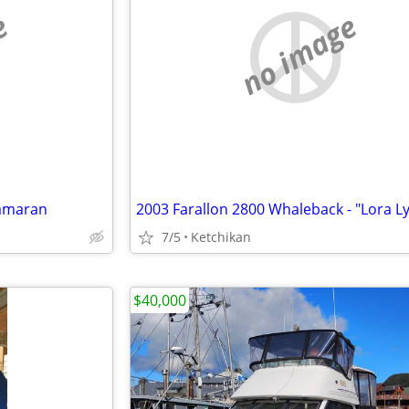
e
no image
tamaran
2003 Farallon 2800 Whaleback - "Lora L
7/5
Ketchikan
$40,000