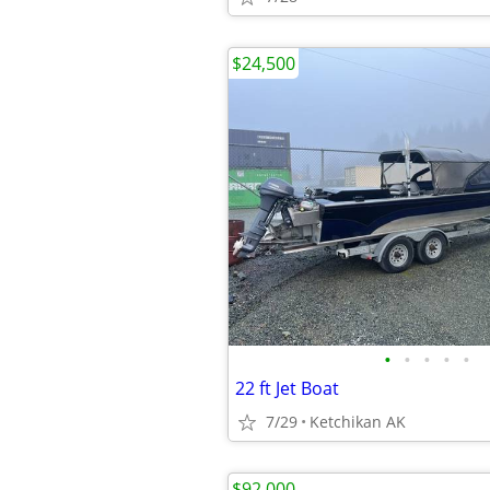
$24,500
•
•
•
•
•
22 ft Jet Boat
7/29
Ketchikan AK
$92,000