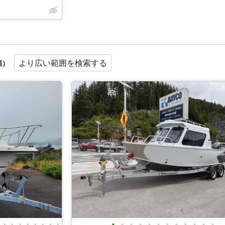
より広い範囲を検索する
順）
•
•
•
•
•
•
•
•
•
•
•
•
•
•
•
•
•
•
•
•