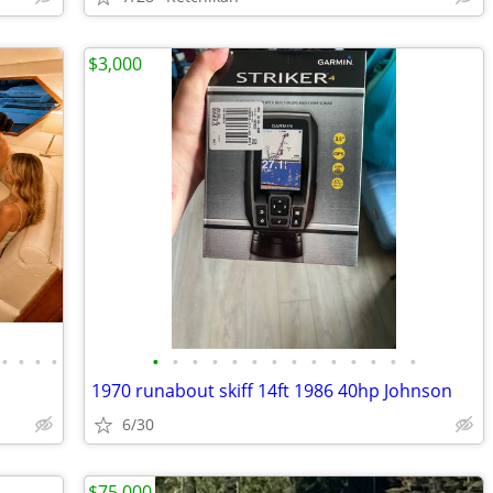
$3,000
•
•
•
•
•
•
•
•
•
•
•
•
•
•
•
•
•
•
1970 runabout skiff 14ft 1986 40hp Johnson
6/30
$75,000