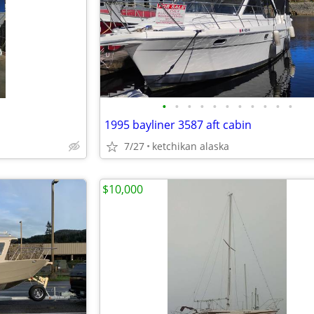
•
•
•
•
•
•
•
•
•
•
•
1995 bayliner 3587 aft cabin
7/27
ketchikan alaska
$10,000