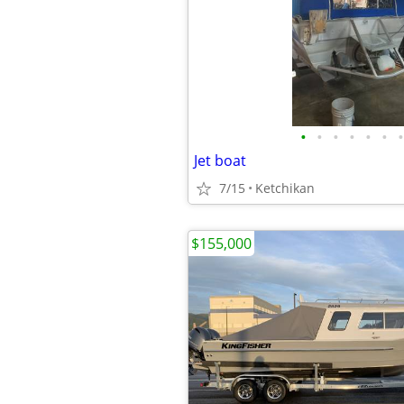
•
•
•
•
•
•
•
Jet boat
7/15
Ketchikan
$155,000