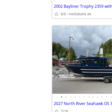
2002 Bayliner Trophy 2359 with 
8/6
metlakatla ak
•
•
•
•
•
•
•
•
•
•
•
•
2027 North River Seahawk OS 
7/28