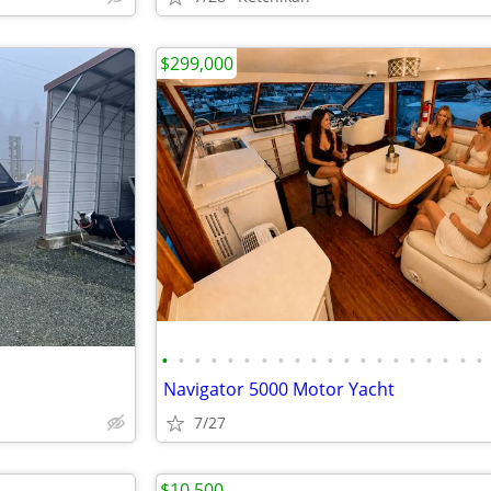
$299,000
•
•
•
•
•
•
•
•
•
•
•
•
•
•
•
•
•
•
•
•
Navigator 5000 Motor Yacht
7/27
$10,500