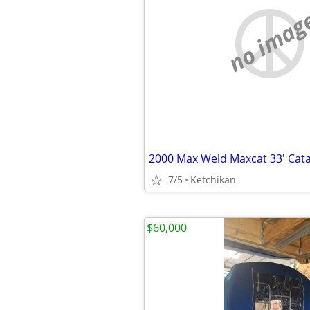
no imag
2000 Max Weld Maxcat 33' Ca
7/5
Ketchikan
$60,000