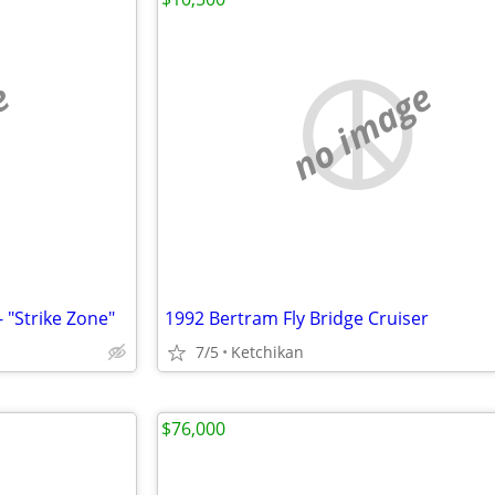
e
no image
 "Strike Zone"
1992 Bertram Fly Bridge Cruiser
7/5
Ketchikan
$76,000