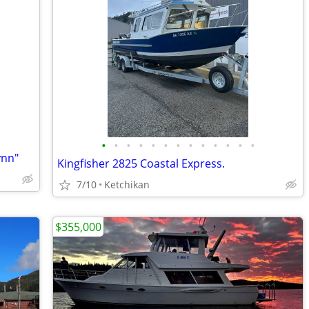
•
•
•
•
•
•
•
•
•
•
•
•
•
ynn"
Kingfisher 2825 Coastal Express.
7/10
Ketchikan
$355,000