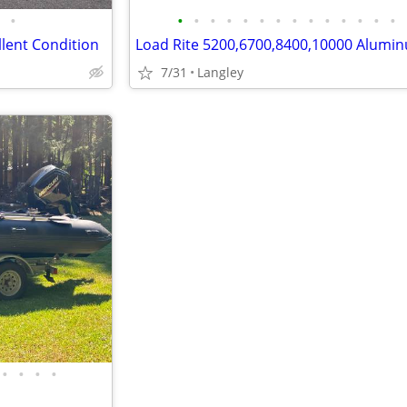
•
•
•
•
•
•
•
•
•
•
•
•
•
•
•
llent Condition
7/31
Langley
•
•
•
•