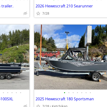
trailer.
2026 Hewescraft 210 Searunner
7/28
•
•
•
•
•
•
•
•
•
•
•
•
3100SXL
2025 Hewescraft 180 Sportsman
7/28
Ketchikan