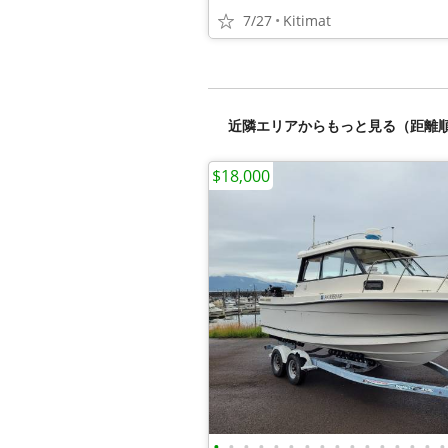
7/27
Kitimat
近隣エリアからもっと見る（距離
$18,000
•
•
•
•
•
•
•
•
•
•
•
•
•
•
•
•