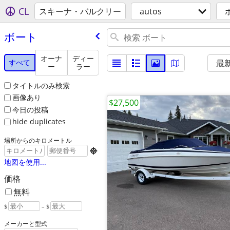
CL
スキーナ・バルクリー
autos
ボート
オーナ
ディー
すべて
最
ー
ラー
タイトルのみ検索
画像あり
$27,500
今日の投稿
hide duplicates
場所からのキロメートル

地図を使用...
価格
無料
$
– $
メーカーと型式