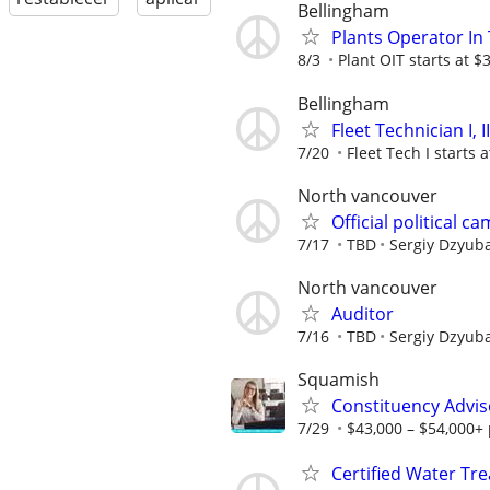
Bellingham
Plants Operator In Tr
8/3
Plant OIT starts at $3
Bellingham
Fleet Technician I, II,
7/20
Fleet Tech I starts a
North vancouver
Official political 
7/17
TBD
Sergiy Dzyub
North vancouver
Auditor
7/16
TBD
Sergiy Dzyub
Squamish
Constituency Advis
7/29
$43,000 – $54,000+ 
Certified Water Tr