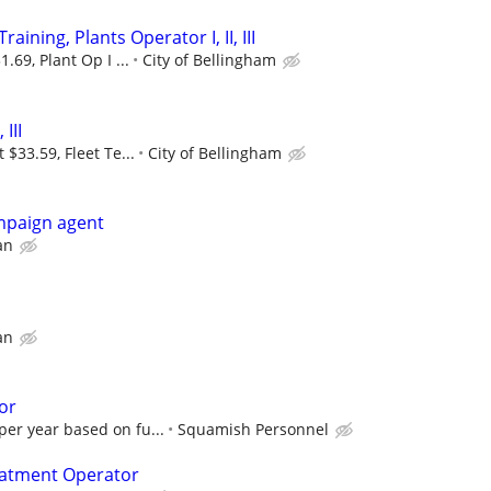
aining, Plants Operator I, II, III
1.69, Plant Op I ...
City of Bellingham
 III
t $33.59, Fleet Te...
City of Bellingham
campaign agent
an
an
or
per year based on fu...
Squamish Personnel
eatment Operator