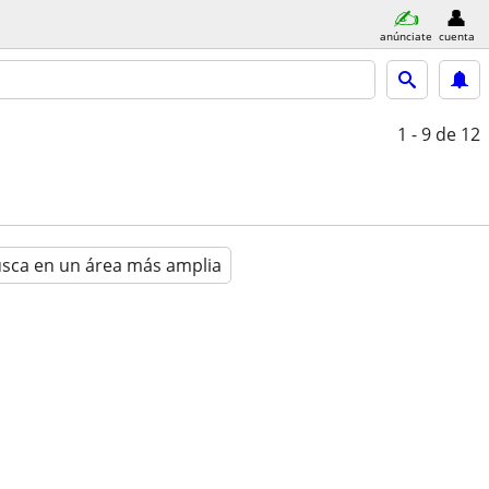
anúnciate
cuenta
1 - 9
de 12
sca en un área más amplia