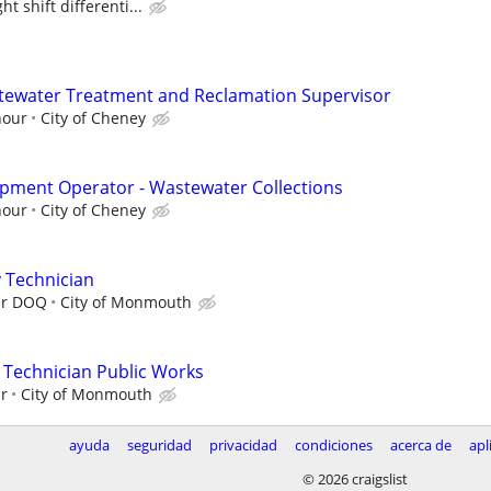
t shift differenti...
stewater Treatment and Reclamation Supervisor
hour
City of Cheney
ipment Operator - Wastewater Collections
hour
City of Cheney
y Technician
ur DOQ
City of Monmouth
 Technician Public Works
ur
City of Monmouth
ayuda
seguridad
privacidad
condiciones
acerca de
apl
© 2026 craigslist