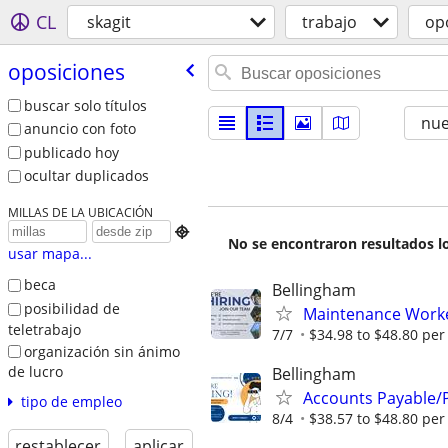
CL
skagit
trabajo
op
oposiciones
buscar solo títulos
nu
anuncio con foto
publicado hoy
ocultar duplicados
MILLAS DE LA UBICACIÓN

No se encontraron resultados lo
usar mapa...
beca
Bellingham
posibilidad de
Maintenance Worke
teletrabajo
7/7
$34.98 to $48.80 pe
organización sin ánimo
de lucro
Bellingham
Accounts Payable/P
tipo de empleo
8/4
$38.57 to $48.80 pe
restablecer
aplicar