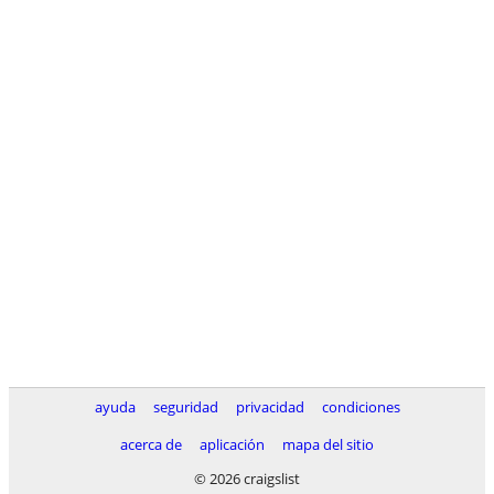
ayuda
seguridad
privacidad
condiciones
acerca de
aplicación
mapa del sitio
© 2026 craigslist