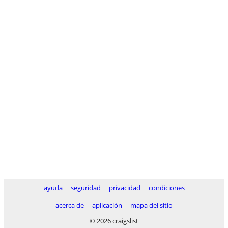
ayuda
seguridad
privacidad
condiciones
acerca de
aplicación
mapa del sitio
© 2026 craigslist