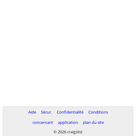
Aide
Sécur.
Confidentialité
Conditions
concernant
application
plan du site
© 2026 craigslist