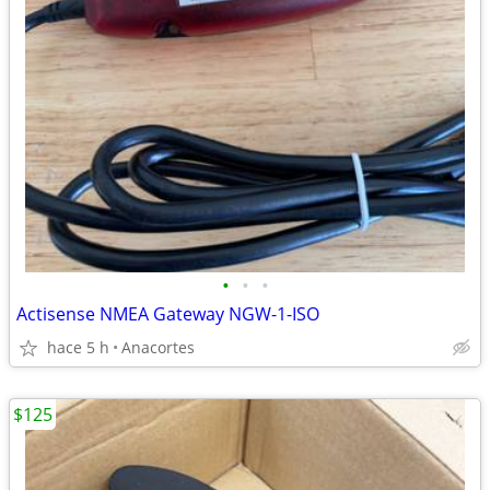
•
•
•
Actisense NMEA Gateway NGW-1-ISO
hace 5 h
Anacortes
$125