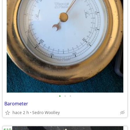
•
•
•
Barometer
hace 2 h
Sedro Woolley