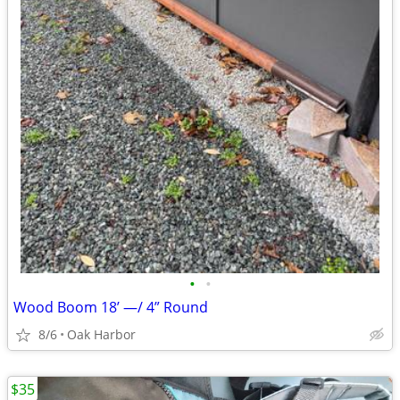
•
•
Wood Boom 18’ —/ 4” Round
8/6
Oak Harbor
$35