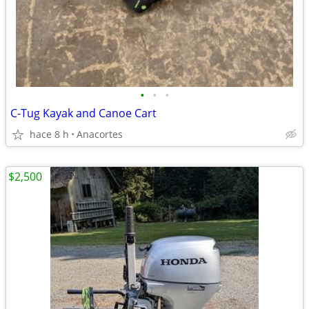
•
•
•
C-Tug Kayak and Canoe Cart
hace 8 h
Anacortes
$2,500