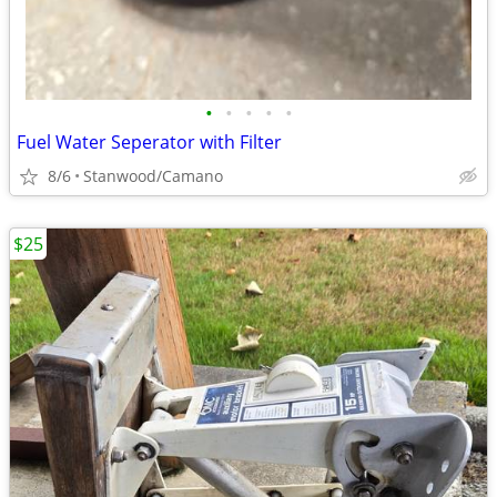
•
•
•
•
•
Fuel Water Seperator with Filter
8/6
Stanwood/Camano
$25