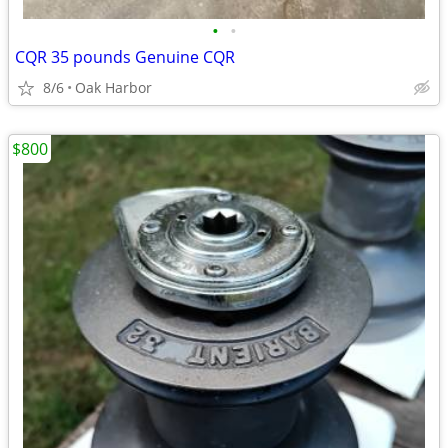
•
•
CQR 35 pounds Genuine CQR
8/6
Oak Harbor
$800