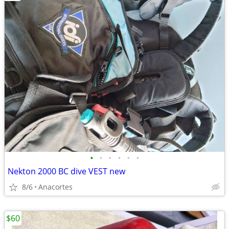
•
•
•
•
•
•
Nekton 2000 BC dive VEST new
8/6
Anacortes
$60