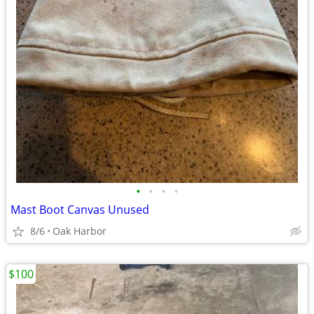
•
•
•
•
Mast Boot Canvas Unused
8/6
Oak Harbor
$100