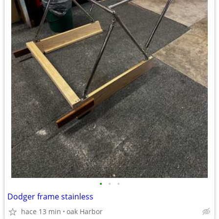
•
•
•
Dodger frame stainless
hace 13 min
oak Harbor