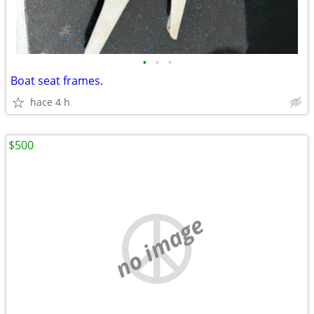
•
•
•
Boat seat frames.
hace 4 h
$500
no image