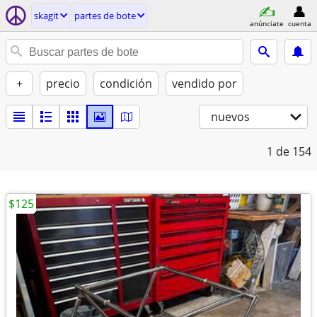
skagit
partes de bote
anúnciate
cuenta
+
precio
condición
vendido por
nuevos
1
de 154
$125