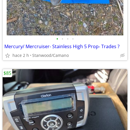
•
•
•
•
Mercury/ Mercruiser- Stainless High 5 Prop- Trades ?
hace 2 h
Stanwood/Camano
$85