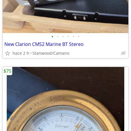
•
•
•
•
•
•
New Clarion CMS2 Marine BT Stereo
hace 2 h
Stanwood/Camano
$75