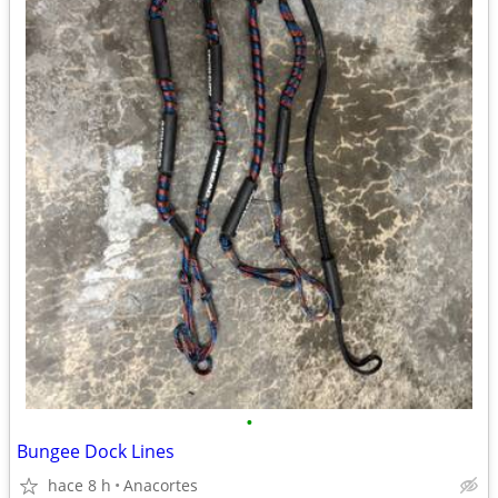
•
Bungee Dock Lines
hace 8 h
Anacortes