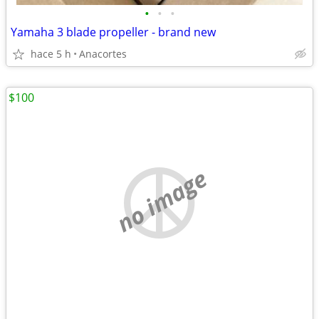
•
•
•
Yamaha 3 blade propeller - brand new
hace 5 h
Anacortes
$100
no image