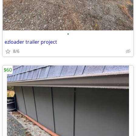
•
ezloader trailer project
8/6
$60