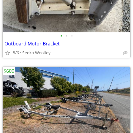
•
•
•
Outboard Motor Bracket
8/6
Sedro Woolley
$600