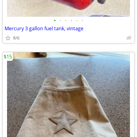
•
•
•
•
•
•
Mercury 3 gallon fuel tank, vintage
8/6
$15