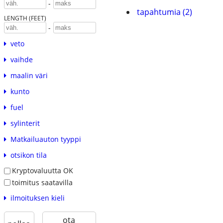
-
tapahtumia (2)
LENGTH (FEET)
-
veto
vaihde
maalin väri
kunto
fuel
sylinterit
Matkailuauton tyyppi
otsikon tila
Kryptovaluutta OK
toimitus saatavilla
ilmoituksen kieli
ota