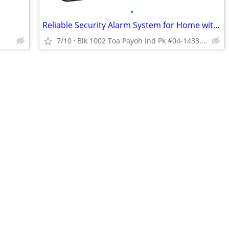
•
Reliable Security Alarm System for Home with Smart Sensors
7/10
Blk 1002 Toa Payoh Ind Pk #04-1433. Singapore