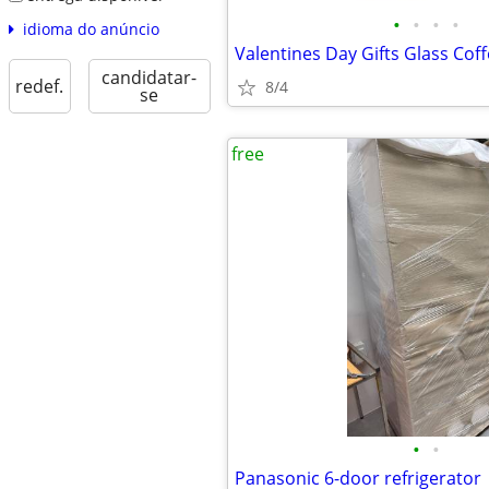
•
•
•
•
idioma do anúncio
candidatar-
redef.
8/4
se
free
•
•
Panasonic 6-door refrigerator