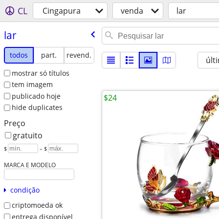
CL
Cingapura
venda
lar
lar
todos
part.
revend.
últ
mostrar só títulos
tem imagem
publicado hoje
$24
hide duplicates
Preço
gratuito
$
– $
MARCA E MODELO
condição
criptomoeda ok
entrega disponível