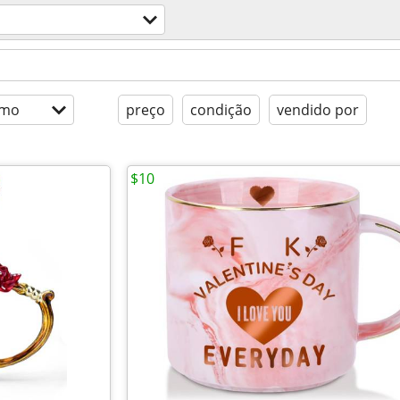
imo
preço
condição
vendido por
$10