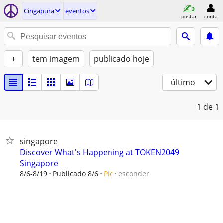
Cingapura
eventos
postar
conta
+
tem imagem
publicado hoje
último
1
de 1
singapore
Discover What's Happening at TOKEN2049
Singapore
esconder
8/6-8/19
Publicado 8/6
Pic