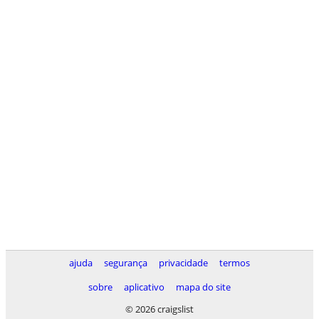
ajuda
segurança
privacidade
termos
sobre
aplicativo
mapa do site
© 2026 craigslist