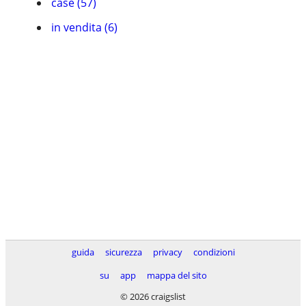
case (57)
in vendita (6)
guida
sicurezza
privacy
condizioni
su
app
mappa del sito
© 2026 craigslist