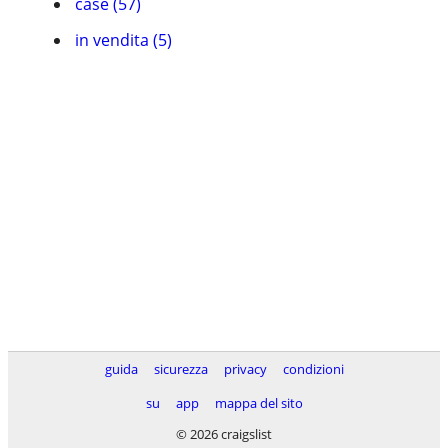
case (57)
in vendita (5)
guida
sicurezza
privacy
condizioni
su
app
mappa del sito
© 2026 craigslist