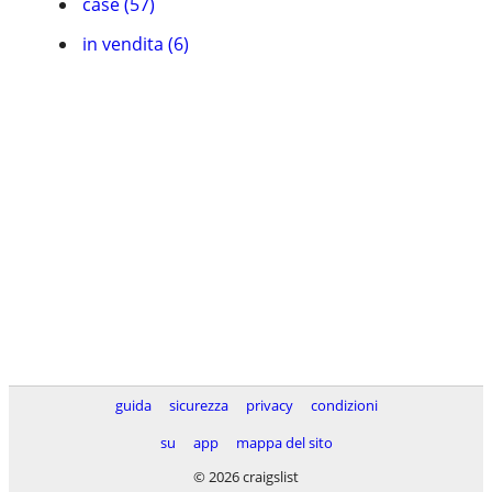
case (57)
in vendita (6)
guida
sicurezza
privacy
condizioni
su
app
mappa del sito
© 2026 craigslist