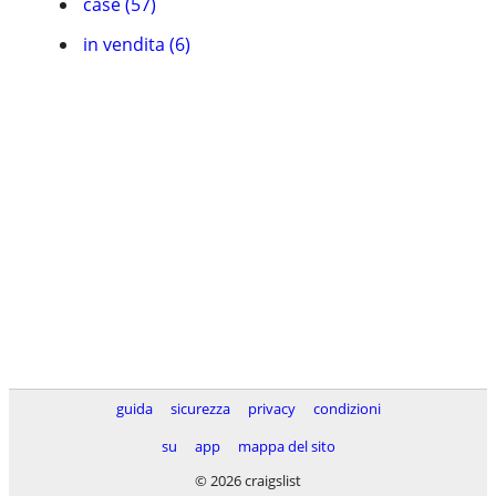
case (57)
in vendita (6)
guida
sicurezza
privacy
condizioni
su
app
mappa del sito
© 2026 craigslist