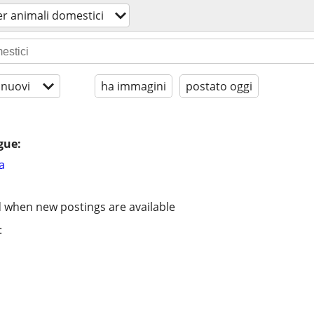
per animali domestici
 nuovi
ha immagini
postato oggi
gue:
a
d when new postings are available
: