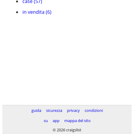
case (57)
in vendita (6)
guida
sicurezza
privacy
condizioni
su
app
mappa del sito
© 2026 craigslist