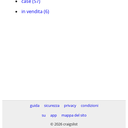
case (57)
in vendita (6)
guida
sicurezza
privacy
condizioni
su
app
mappa del sito
© 2026 craigslist